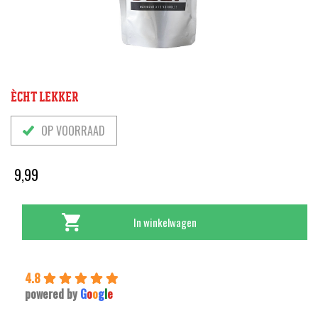
ÈCHT LEKKER
OP VOORRAAD
9,99
In winkelwagen
4.8
powered by
G
o
o
g
l
e