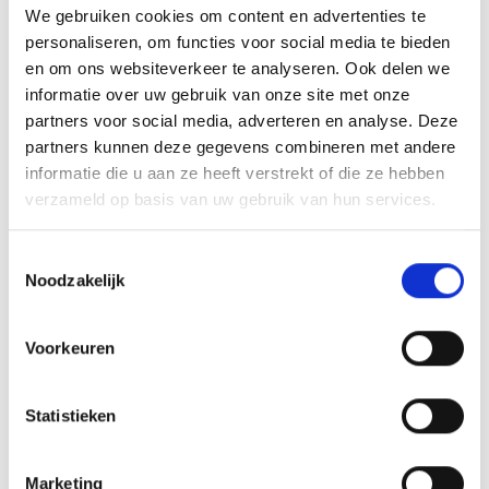
We gebruiken cookies om content en advertenties te
RECEPTEN EN TIPS
personaliseren, om functies voor social media te bieden
VAN ONZE GRILL MASTERS
en om ons websiteverkeer te analyseren. Ook delen we
informatie over uw gebruik van onze site met onze
partners voor social media, adverteren en analyse. Deze
MEER INFORMATIE
partners kunnen deze gegevens combineren met andere
informatie die u aan ze heeft verstrekt of die ze hebben
verzameld op basis van uw gebruik van hun services.
Toestemmingsselectie
Noodzakelijk
Voorkeuren
Statistieken
VISSPIESJES MET ROMESCO
SAUS
Marketing