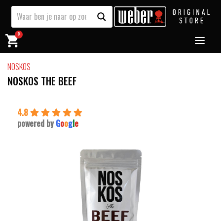
0
NOSKOS
NOSKOS THE BEEF
4.8
powered by
G
o
o
g
l
e