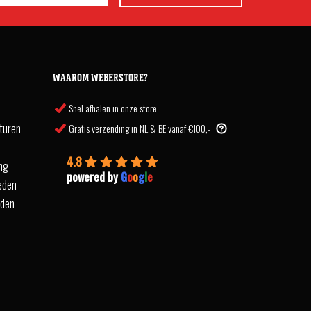
WAAROM WEBERSTORE?
Snel afhalen in onze store
turen
Gratis verzending in NL & BE vanaf €100,-
4.8
ing
powered by
G
o
o
g
l
e
eden
rden