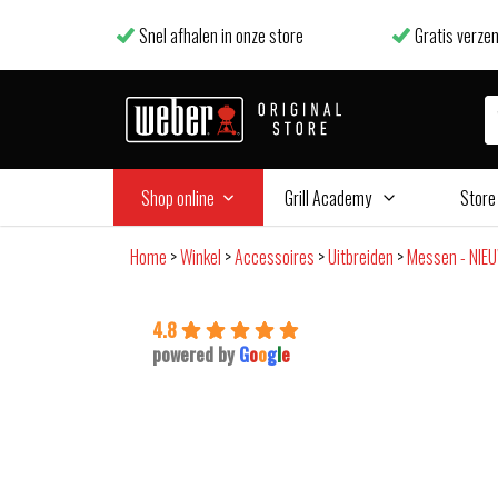
Snel afhalen in onze store
Gratis verzen
Shop online
Grill Academy
Store
Home
>
Winkel
>
Accessoires
>
Uitbreiden
>
Messen - NIE
4.8
powered by
G
o
o
g
l
e