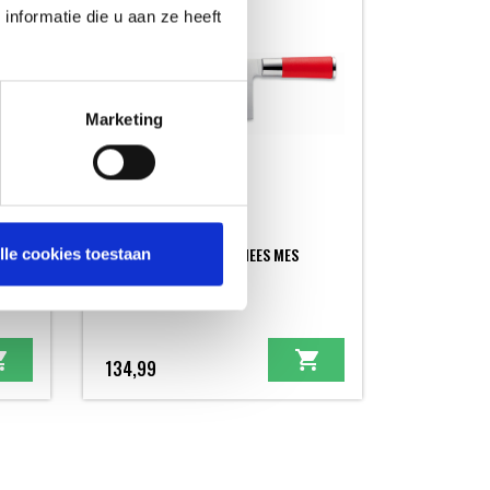
nformatie die u aan ze heeft
Marketing
F-DICK RED SPIRIT CHINEES MES
lle cookies toestaan
'SLICING'
MESSEN - NIEUW
134,99