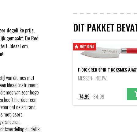
DIT PAKKET BEVAT
er degelijke prijs.
ijk gemaakt. De Red
teit. Ideaal om
HOT DEAL
n!
F-DICK RED SPIRIT KOKSMES 'AJAX'
tijl van dit mes met
MESSEN - NIEUW
 een ideaal instrument
 dit mes van zeer hoge
Oorspronkelijke
Huidige
74,99
84,99
en heeft hierdoor een
prijs
prijs
rvoor dat de snijrand
was:
is:
 is met lasers
84,99.
74,99.
 garanderen.
chtsverdeling duidelijk