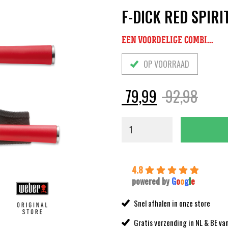
F-DICK RED SPIRI
EEN VOORDELIGE COMBI...
OP VOORRAAD
Oorsp
Huidi
79,99
92,98
prijs
prijs
was:
is:
92,9
79,9
4.8
powered by
G
o
o
g
l
e
Snel afhalen in onze store
Gratis verzending in NL & BE va