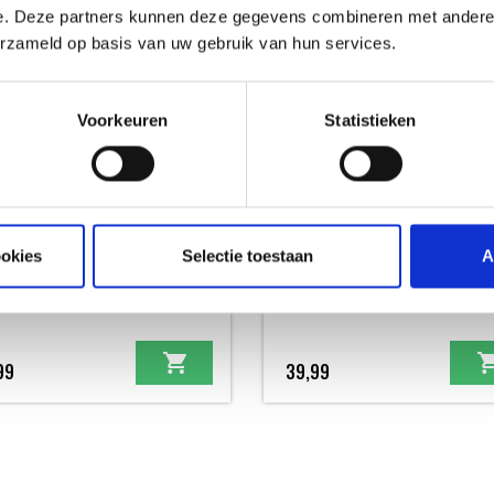
e. Deze partners kunnen deze gegevens combineren met andere i
erzameld op basis van uw gebruik van hun services.
Voorkeuren
Statistieken
ookies
Selectie toestaan
A
CK RED SPIRIT FILEERMES
F-DICK RED SPIRIT TOURNEERMES
EN - NIEUW
MESSEN - NIEUW
99
39,99