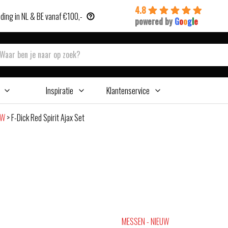
4.8
ding in NL & BE vanaf €100,-
powered by
G
o
o
g
l
e
Inspiratie
Klantenservice
UW
>
F-Dick Red Spirit Ajax Set
MESSEN - NIEUW