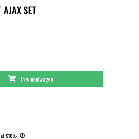
T AJAX SET
ronkelijke
ge
In winkelwagen
8.
9.
naf €100,-