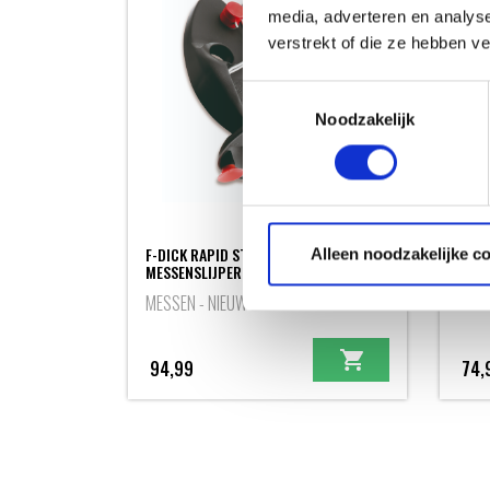
media, adverteren en analys
verstrekt of die ze hebben v
Toestemmingsselectie
Noodzakelijk
F-DICK RAPID STEEL ACTION
Alleen noodzakelijke c
MESSENSLIJPER
F-DI
MESSEN - NIEUW
MESS
94,99
74,