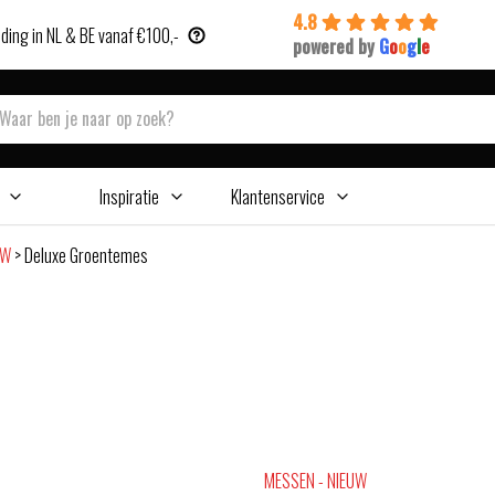
4.8
ding in NL & BE vanaf €100,-
powered by
G
o
o
g
l
e
Inspiratie
Klantenservice
UW
>
Deluxe Groentemes
MESSEN - NIEUW