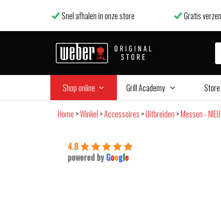
Snel afhalen in onze store
Gratis verzen
Shop online
Grill Academy
Store
Home
>
Winkel
>
Accessoires
>
Uitbreiden
>
Messen - NIE
4.8
powered by
G
o
o
g
l
e