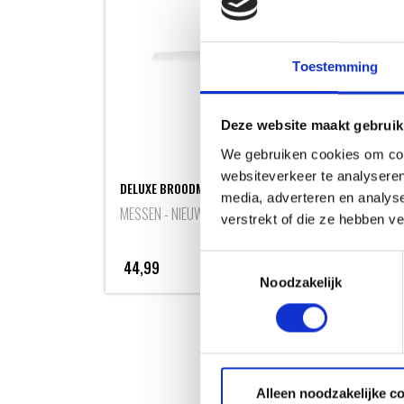
Toestemming
Deze website maakt gebruik
We gebruiken cookies om cont
websiteverkeer te analyseren
DELUXE BROODMES
media, adverteren en analys
VLEE
MESSEN - NIEUW
verstrekt of die ze hebben v
BAR
Toestemmingsselectie
44,99
89,
Noodzakelijk
Alleen noodzakelijke c