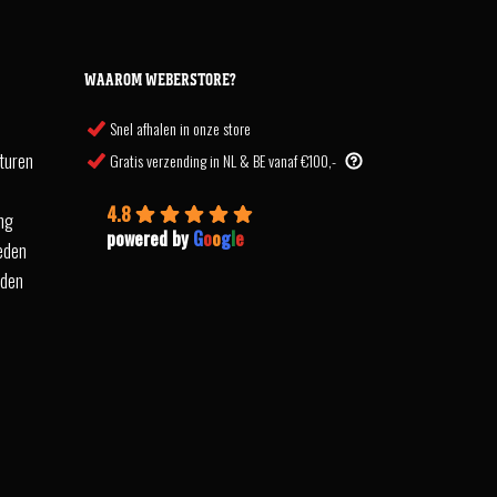
WAAROM WEBERSTORE?
Snel afhalen in onze store
turen
Gratis verzending in NL & BE vanaf €100,-
4.8
ing
powered by
G
o
o
g
l
e
eden
rden