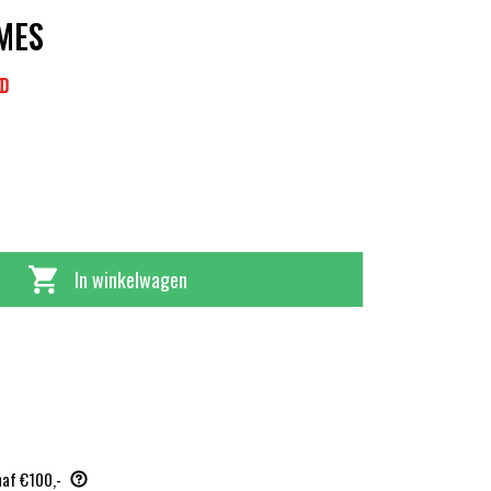
MES
ND
In winkelwagen
naf €100,-