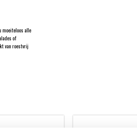
u moeiteloos alle
alades of
t van roestvrij