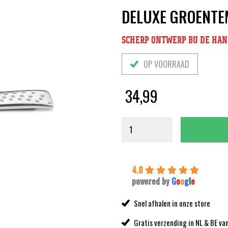
DELUXE GROENTE
SCHERP ONTWERP BIJ DE HA
OP VOORRAAD
34,99
4.8
powered by
G
o
o
g
l
e
Snel afhalen in onze store
Gratis verzending in NL & BE va