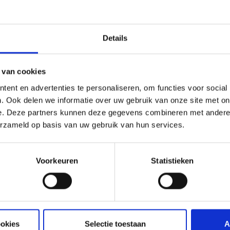
Details
 van cookies
ent en advertenties te personaliseren, om functies voor social
. Ook delen we informatie over uw gebruik van onze site met on
WEBER SNIJPLANK
e. Deze partners kunnen deze gegevens combineren met andere i
S SNIJSET
WEBER
erzameld op basis van uw gebruik van hun services.
BECUETOOLS
99
Meer informatie
36,99
Voorkeuren
Statistieken
ookies
Selectie toestaan
A