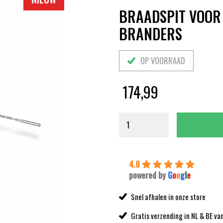
BRAADSPIT VOOR 
BRANDERS
OP VOORRAAD
174,99
4.8
powered by
G
o
o
g
l
e
Snel afhalen in onze store
Gratis verzending in NL & BE va