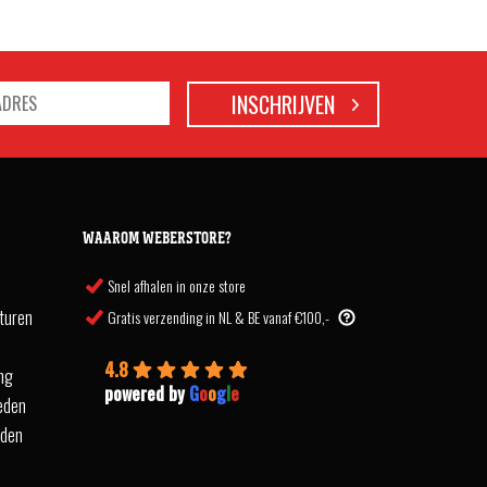
WAAROM WEBERSTORE?
Snel afhalen in onze store
turen
Gratis verzending in NL & BE vanaf €100,-
4.8
ing
powered by
G
o
o
g
l
e
eden
rden