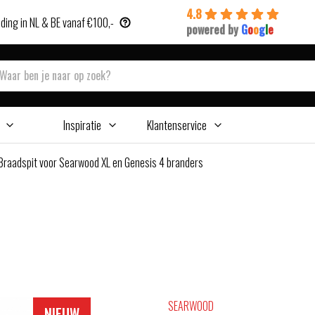
4.8
ding in NL & BE vanaf €100,-
powered by
G
o
o
g
l
e
Inspiratie
Klantenservice
Braadspit voor Searwood XL en Genesis 4 branders
SEARWOOD
NIEUW