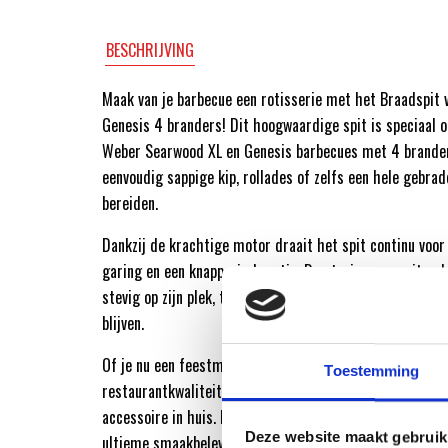
BESCHRIJVING
Maak van je barbecue een rotisserie met het Braadspit 
Genesis 4 branders! Dit hoogwaardige spit is speciaal 
Weber Searwood XL en Genesis barbecues met 4 brander
eenvoudig sappige kip, rollades of zelfs een hele gebra
bereiden.
Dankzij de krachtige motor draait het spit continu voor
garing en een knapperig korstje. De stevige rvs-spitvor
stevig op zijn plek, terwijl de rotatie ervoor zorgt dat 
blijven.
Of je nu een feestmaal bereidt of gewoon wilt genieten 
Toestemming
restaurantkwaliteit vlees, met dit Weber braadspit haa
accessoire in huis. Bestel hem nu bij de Weber Original
Deze website maakt gebruik
ultieme smaakbeleving van langzaam gegaard en perfect