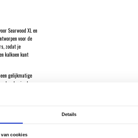
voor Searwood XL en
ontworpen voor de
s, zodat je
den kalkoen kunt
 een gelijkmatige
ken houden je vlees
sappen behouden
van
Details
l je een onmisbare
 Store en ervaar de
 van cookies
 gegrild vlees!