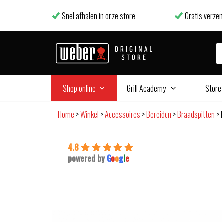
Snel afhalen in onze store
Gratis verzen
Shop online
Grill Academy
Store
Home
>
Winkel
>
Accessoires
>
Bereiden
>
Braadspitten
>
4.8
powered by
G
o
o
g
l
e