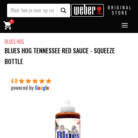
0
BLUES HOG
BLUES HOG TENNESSEE RED SAUCE - SQUEEZE
BOTTLE
4.8
powered by
G
o
o
g
l
e