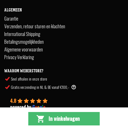
ALGEMEEN
Garantie
Verzenden, retour sturen en klachten
International Shipping
Betalingsmogelijkheden
Algemene voorwaarden
Privacy Verklaring
WAAROM WEBERSTORE?
Snel afhalen in onze store
Gratis verzending in NL & BE vanaf €100,-
4.8
powered by
G
o
o
g
l
e
In winkelwagen