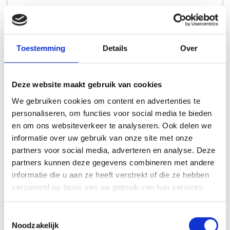
BARE COOKWARE UNIVERSEEL MES
Toestemming
Details
Over
MESSEN - NIEUW
49,99
Deze website maakt gebruik van cookies
We gebruiken cookies om content en advertenties te
personaliseren, om functies voor social media te bieden
en om ons websiteverkeer te analyseren. Ook delen we
informatie over uw gebruik van onze site met onze
INSPIRATIE
partners voor social media, adverteren en analyse. Deze
partners kunnen deze gegevens combineren met andere
informatie die u aan ze heeft verstrekt of die ze hebben
verzameld op basis van uw gebruik van hun services.
RECEPTEN EN TIPS
VAN ONZE GRILL MASTERS
Toestemmingsselectie
Noodzakelijk