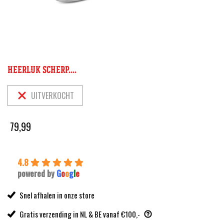
HEERLIJK SCHERP....
UITVERKOCHT
79,99
4.8
powered by
G
o
o
g
l
e
Snel afhalen in onze store
Gratis verzending in NL & BE vanaf €100,-