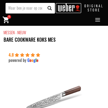
0
MESSEN - NIEUW
BARE COOKWARE KOKS MES
4.8
powered by
G
o
o
g
l
e