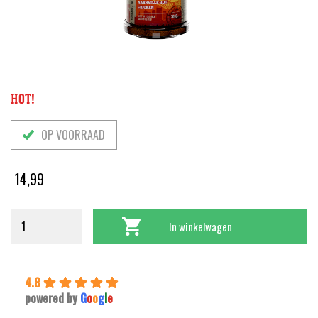
HOT!
OP VOORRAAD
14,99
In winkelwagen
4.8
powered by
G
o
o
g
l
e