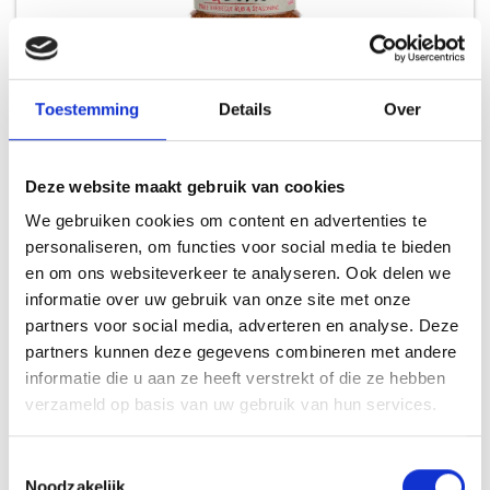
ANGUS & OINK SWEET BONES & BUTTS
Toestemming
Details
Over
ANGUS & OINK
Deze website maakt gebruik van cookies
14,99
We gebruiken cookies om content en advertenties te
personaliseren, om functies voor social media te bieden
en om ons websiteverkeer te analyseren. Ook delen we
informatie over uw gebruik van onze site met onze
INSPIRATIE
partners voor social media, adverteren en analyse. Deze
partners kunnen deze gegevens combineren met andere
informatie die u aan ze heeft verstrekt of die ze hebben
verzameld op basis van uw gebruik van hun services.
RECEPTEN EN TIPS
Toestemmingsselectie
VAN ONZE GRILL MASTERS
Noodzakelijk