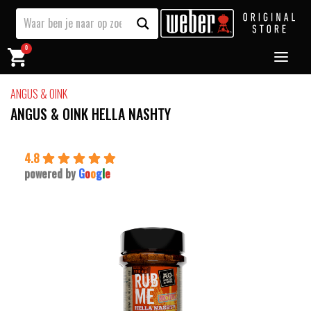
0
ANGUS & OINK
ANGUS & OINK HELLA NASHTY
4.8
powered by
G
o
o
g
l
e