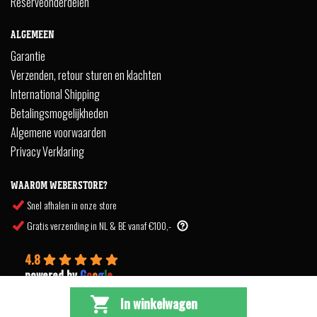
Reserveonderdelen
ALGEMEEN
Garantie
Verzenden, retour sturen en klachten
International Shipping
Betalingsmogelijkheden
Algemene voorwaarden
Privacy Verklaring
WAAROM WEBERSTORE?
Snel afhalen in onze store
Gratis verzending in NL & BE vanaf €100,-
4.8
powered by
G
o
o
g
l
e
In winkelwagen