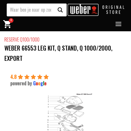
0
RESERVE Q100/1000
WEBER 66553 LEG KIT, Q STAND, Q 1000/2000,
EXPORT
4.8
powered by
G
o
o
g
l
e