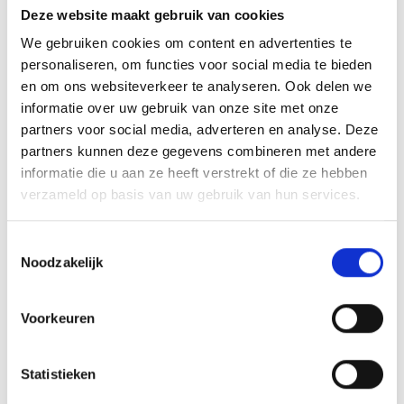
Deze website maakt gebruik van cookies
18,99
We gebruiken cookies om content en advertenties te
personaliseren, om functies voor social media te bieden
en om ons websiteverkeer te analyseren. Ook delen we
RESERVE COMPACT KETTLE 57CM
informatie over uw gebruik van onze site met onze
partners voor social media, adverteren en analyse. Deze
partners kunnen deze gegevens combineren met andere
RESERVEONDERDEEL
informatie die u aan ze heeft verstrekt of die ze hebben
We hebben een groot assortiment Spare Parts. We helpen je graag om
verzameld op basis van uw gebruik van hun services.
het juiste onderdeel voor je barbecue te verkrijgen. Ben je op zoek naar
een reserve onderdeel voor je Weber Barbecue? mail dan je vraag, het
Toestemmingsselectie
serienummer van je Barbecue en eventueel foto’s van de Barbecue
Noodzakelijk
naar
info@weberstore.nl
We gaan dan voor je aan de slag om het juiste onderdeel voor je te
Voorkeuren
regelen. Hou hierbij rekening met:
We hebben de Spare Parts
niet
op voorraad in Amersfoort. We
Statistieken
vinden het altijd gezellig als je langs komt in de winkel, maar de