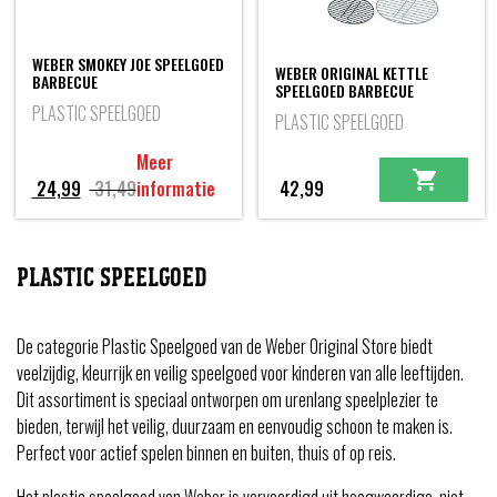
WEBER SMOKEY JOE SPEELGOED
WEBER ORIGINAL KETTLE
BARBECUE
SPEELGOED BARBECUE
PLASTIC SPEELGOED
PLASTIC SPEELGOED
Meer
Oorspronkelijke
Huidige
24,99
31,49
informatie
42,99
prijs
prijs
was:
is:
31,49.
24,99.
PLASTIC SPEELGOED
De categorie Plastic Speelgoed van de Weber Original Store biedt
veelzijdig, kleurrijk en veilig speelgoed voor kinderen van alle leeftijden.
Dit assortiment is speciaal ontworpen om urenlang speelplezier te
bieden, terwijl het veilig, duurzaam en eenvoudig schoon te maken is.
Perfect voor actief spelen binnen en buiten, thuis of op reis.