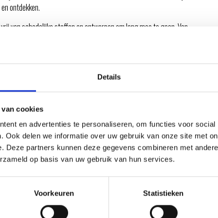
n en ontdekken.
vrij van schadelijke stoffen en ontworpen om lang mee te gaan. Van
uct stimuleert de ontwikkeling van motorische vaardigheden,
dloze design past het speelgoed in iedere kinderkamer en is het ook
Details
 Weber-producten van hoge kwaliteit. Met het houten speelgoed
odat kinderen op een leuke en verantwoorde manier kunnen leren en
 van cookies
ent en advertenties te personaliseren, om functies voor social
. Ook delen we informatie over uw gebruik van onze site met on
e. Deze partners kunnen deze gegevens combineren met andere i
ATIE
erzameld op basis van uw gebruik van hun services.
Voorkeuren
Statistieken
RECEPTEN EN TIPS
VAN ONZE GRILL MASTERS