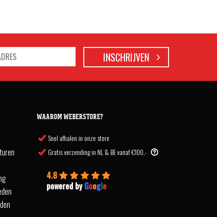
WAAROM WEBERSTORE?
Snel afhalen in onze store
turen
Gratis verzending in NL & BE vanaf €100,-
4.8
ing
powered by
G
o
o
g
l
e
eden
rden