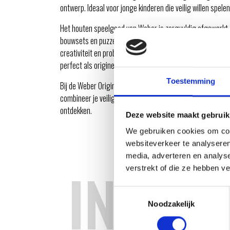
ontwerp. Ideaal voor jonge kinderen die veilig willen spele
Het houten speelgoed van Weber is zorgvuldig afgewerkt, 
bouwsets en puzzels tot creatief spelmateriaal, elk prod
creativiteit en probleemoplossend denken. Dankzij het tij
perfect als origineel cadeau.
Toestemming
Bij de Weber Original Store koop je uitsluitend originele
combineer je veiligheid, duurzaamheid en speelplezier, z
ontdekken.
Deze website maakt gebruik
We gebruiken cookies om cont
websiteverkeer te analyseren
media, adverteren en analys
INSPIR
verstrekt of die ze hebben v
Toestemmingsselectie
Noodzakelijk