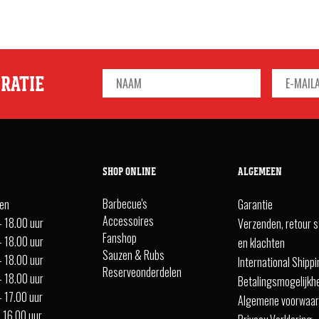
IRATIE
SHOP ONLINE
ALGEMEEN
Barbecue's
ten
Garantie
Accessoires
- 18.00 uur
Verzenden, retour s
Fanshop
- 18.00 uur
en klachten
Sauzen & Rubs
- 18.00 uur
International Shipp
Reserveonderdelen
- 18.00 uur
Betalingsmogelijkh
- 17.00 uur
Algemene voorwaa
- 16.00 uur