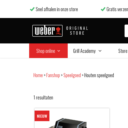
Snel afhalen in onze store
Gratis verzen
Shop online
Grill Academy
Store
Home
>
Fanshop
>
Speelgoed
>
Houten speelgoed
1
resultaten
NIEUW