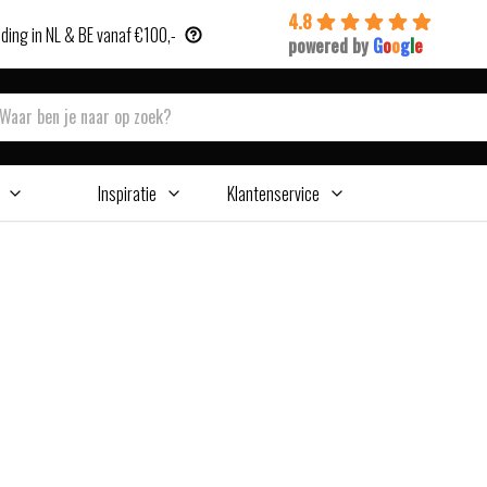
4.8
ding in NL & BE vanaf €100,-
powered by
G
o
o
g
l
e
Inspiratie
Klantenservice