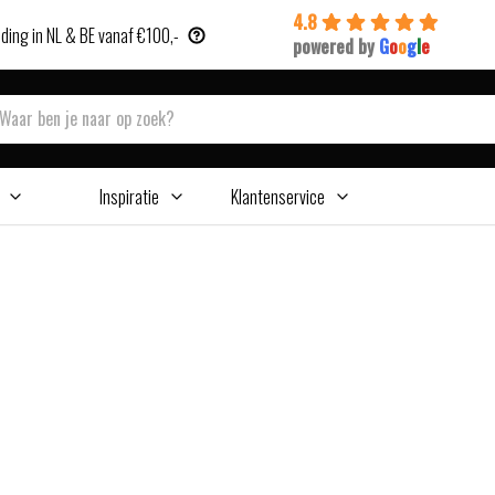
4.8
ding in NL & BE vanaf €100,-
powered by
G
o
o
g
l
e
Inspiratie
Klantenservice