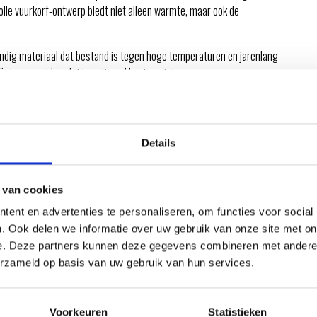
volle vuurkorf-ontwerp biedt niet alleen warmte, maar ook de
ndig materiaal dat bestand is tegen hoge temperaturen en jarenlang
ënt verspreid, zodat je optimaal kunt genieten van een warm vuur op
n speciaal beschermdeksel, zodat je het vuur veilig kunt doven en as
iginal Store? Naast het hoogwaardige ontwerp biedt Weber
Details
abiele basis die geschikt is voor verschillende ondergronden. Hij is
 in het creëren van een gezellige sfeer, waar je maar wilt.
 van cookies
e aan elke buitenruimte. Ontdek dit hoogwaardige product bij de Weber
ent en advertenties te personaliseren, om functies voor social
lig en sfeervol vuur.
. Ook delen we informatie over uw gebruik van onze site met on
e. Deze partners kunnen deze gegevens combineren met andere i
erzameld op basis van uw gebruik van hun services.
Voorkeuren
Statistieken