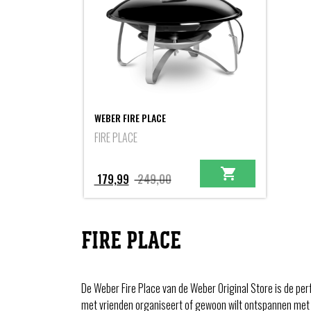
WEBER FIRE PLACE
FIRE PLACE
Oorspronkelijke
Huidige
179,99
249,00
prijs
prijs
was:
is:
249,00.
179,99.
FIRE PLACE
De Weber Fire Place van de Weber Original Store is de per
met vrienden organiseert of gewoon wilt ontspannen met 