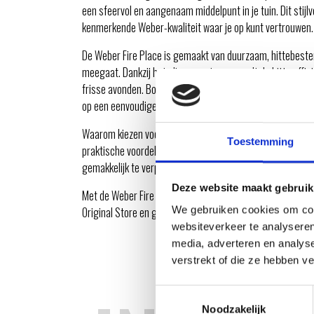
een sfeervol en aangenaam middelpunt in je tuin. Dit stijl
kenmerkende Weber-kwaliteit waar je op kunt vertrouwen.
De Weber Fire Place is gemaakt van duurzaam, hittebeste
meegaat. Dankzij het slimme ontwerp wordt de hitte effici
frisse avonden. Bovendien is de Fire Place voorzien van ee
op een eenvoudige manier kunt verwijderen.
Waarom kiezen voor de Weber Fire Place van de Weber Or
Toestemming
praktische voordelen, zoals eenvoudig onderhoud en een st
gemakkelijk te verplaatsen, waardoor je altijd flexibel bent
Deze website maakt gebruik
Met de Weber Fire Place voeg je warmte, sfeer en stijl to
We gebruiken cookies om cont
Original Store en geniet van lange avonden rondom een vei
websiteverkeer te analyseren
media, adverteren en analys
verstrekt of die ze hebben v
Toestemmingsselectie
Noodzakelijk