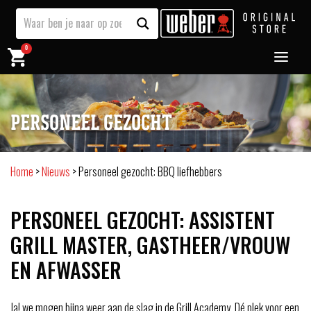
0
PERSONEEL GEZOCHT
Home
>
Nieuws
>
Personeel gezocht: BBQ liefhebbers
PERSONEEL GEZOCHT: ASSISTENT
GRILL MASTER, GASTHEER/VROUW
EN AFWASSER
Ja! we mogen bijna weer aan de slag in de Grill Academy. Dé plek voor een