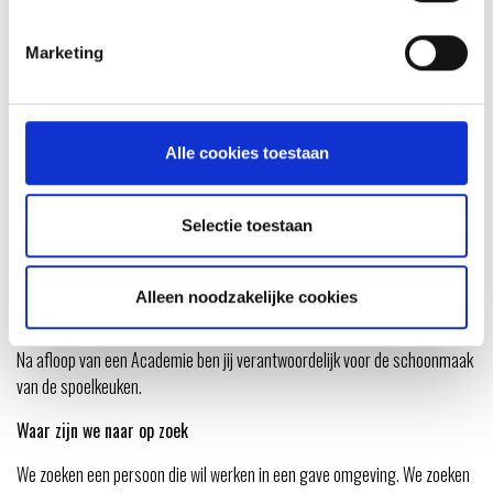
Interesse? mail naar
info@weberstore.nl
en vertel ons jouw verhaal.
Marketing
AFWASSER
Alle cookies toestaan
Als afwasser bij de Weber Grill Academie van de Weber Original Store
Amersfoort ben jij de persoon die er voor zorgt dat alles weer netjes
schoont wordt.
Selectie toestaan
We hebben gemiddeld 20 tot 25 deelnemers per avond/middag en
serveren gemiddeld 5 tot 7 gangen. Je krijgt de afwas binnen in de
Alleen noodzakelijke cookies
spoelkeuken en zet het zelf weer terug in de kasten.
Na afloop van een Academie ben jij verantwoordelijk voor de schoonmaak
van de spoelkeuken.
Waar zijn we naar op zoek
We zoeken een persoon die wil werken in een gave omgeving. We zoeken