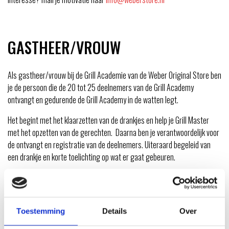
GASTHEER/VROUW
Als gastheer/vrouw bij de Grill Academie van de Weber Original Store ben
je de persoon die de 20 tot 25 deelnemers van de Grill Academy
ontvangt en gedurende de Grill Academy in de watten legt.
Het begint met het klaarzetten van de drankjes en help je Grill Master
met het opzetten van de gerechten. Daarna ben je verantwoordelijk voor
de ontvangt en registratie van de deelnemers. Uiteraard begeleid van
een drankje en korte toelichting op wat er gaat gebeuren.
Tijdens de Grill Academy ben je degene die er voor zorgt dat alles netjes
is en blijft. De deelnemers snijden, schaven, raspen en mengen bijna alle
gerechten zelf. De Grill Master en de Assistent Grill helpen de
Toestemming
Details
Over
deelnemers daarbij, maar ook daar is voor jou een rol weggelegd. Met
name het toetje (vaak van chocolade) is jouw domein.