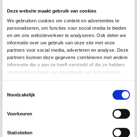
Als de deelnemers een gang afgerond hebben, zorg jij ervoor dat de
Deze website maakt gebruik van cookies
tafels weer netjes worden en breng je de borden naar de afwasser. Na de
We gebruiken cookies om content en advertenties te
koffie en het afscheid van de deelnemers ruimen we gezamenlijk op en
personaliseren, om functies voor social media te bieden
maken we de Grill Academie ruimte weer keurig netjes.
en om ons websiteverkeer te analyseren. Ook delen we
informatie over uw gebruik van onze site met onze
Waar zijn we naar op zoek
partners voor social media, adverteren en analyse. Deze
We zoeken een dame of heer die niet bang is om te communiceren met
partners kunnen deze gegevens combineren met andere
de deelnemers en die van aanpakken weet. Ervaring met horeca is een
informatie die u aan ze heeft verstrekt of die ze hebben
pré, maar geen vereiste.
verzameld op basis van uw gebruik van hun services.
Wat bieden we
Toestemmingsselectie
Noodzakelijk
Een hele gave werkplek waar mensen komen die er zin in hebben. Een Grill
Academie bij de Weber Original Store is echt een feestje en zo ervaren
de deelnemers het ook. We verwachten je in het begin op donderdag
Voorkeuren
en/of vrijdag van 16:00 tot 22:00 uur in te zetten. Ook op zaterdagen en
zondagen hebben we Academies, dit gaat in overleg.
Statistieken