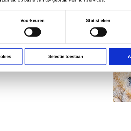
ancha van de barbecue halen. Laat de zeebaars nog 10
et een lepel. Verwijder het zout bovenop en rondom.
ars af en serveer direct. Let wel op dat je niet teveel
Voorkeuren
Statistieken
ookies
Selectie toestaan
A