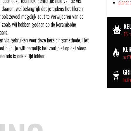
n door deze techniek. Echter de huid van de vis
planch
daarom wel belangrijk dat je tijdens het fileren
 ook zoveel mogelijk zout te verwijderen van de
of zoals wij hebben gedaan op de keramische
KE
aars.
15 
ten vis gebruiken voor deze bereidingsmethode. Het
et huid. Je wilt namelijk het zout niet op het vlees
KE
orade is ook altijd lekker.
nvt°
GR
Indir