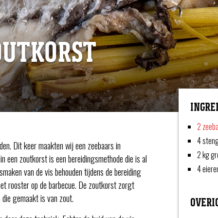
OUTKORST
INGRE
2 zeeb
4 steng
den. Dit keer maakten wij een zeebaars in
2 kg gr
in een zoutkorst is een bereidingsmethode die is al
4 eiere
 smaken van de vis behouden tijdens de bereiding
het rooster op de barbecue. De zoutkorst zorgt
n die gemaakt is van zout.
OVERI