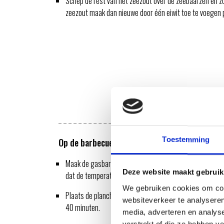
Schep de rest van het zeezout over de zeebaarzen en zor
zeezout maak dan nieuwe door één eiwit toe te voegen
Toestemming
Op de barbecue
Maak de gasbarbecue aan door de twee buitenste brand
Deze website maakt gebruik
dat de temperatuur in de barbecue rond de 180 graden 
We gebruiken cookies om cont
Plaats de plancha in de barbecue boven het gedeelte waa
websiteverkeer te analyseren
40 minuten.
media, adverteren en analys
verstrekt of die ze hebben v