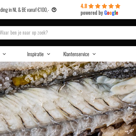
4.8
ding in NL & BE vanaf €100,-
powered by
G
o
o
g
l
e
Inspiratie
Klantenservice