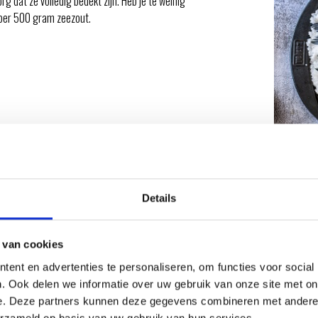
g dat ze volledig bedekt zijn. Heb je te weinig
 per 500 gram zeezout.
Details
ers aan te maken. Stel vervolgens de branders zo in
 van cookies
is.
ent en advertenties te personaliseren, om functies voor social
r de branders niet aan zijn en sluit de deksel voor
. Ook delen we informatie over uw gebruik van onze site met on
e. Deze partners kunnen deze gegevens combineren met andere i
erzameld op basis van uw gebruik van hun services.