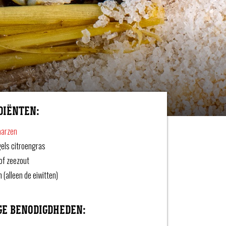
DIËNTEN:
aarzen
els citroengras
of zeezout
n (alleen de eiwitten)
GE BENODIGDHEDEN: