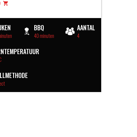
a
UKEN
BBQ
AANTAL
minuten
40 minuten
4
RNTEMPERATUUR
C
ILLMETHODE
ect