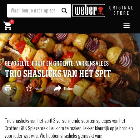
0
GEVOGELTE,
FRUIT EN GROENTE,
VARKENSVLEES
TRIO SHASLICKS VAN HET SPIT
Print
Favoriet
Delen
Trio shaslicks van het spit! 3 verschillende soorten spiesjes van het
Crafted GBS Spiezenrek. Leuk om te maken, lekker kleurrijk op je bord en
voor ieder wat wils. We hebben shaslicks gemaakt van: