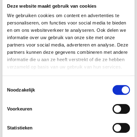
Deze website maakt gebruik van cookies
We gebruiken cookies om content en advertenties te
personaliseren, om functies voor social media te bieden
en om ons websiteverkeer te analyseren. Ook delen we
informatie over uw gebruik van onze site met onze
partners voor social media, adverteren en analyse. Deze
partners kunnen deze gegevens combineren met andere
informatie die u aan ze heeft verstrekt of die ze hebben
verzameld op basis van uw gebruik van hun services.
Variatie is ook letten op de kleur
Je kan uiteraard ook andere ingrediënten gebruiken voor de
Toestemmingsselectie
shaslicks. Als bepaalde groenten langer moeten garen,
Noodzakelijk
snijd ze dan dunner en visa versa met groenten die sneller
klaar zijn. Let hierbij op de juiste kleuren.
Voorkeuren
Statistieken