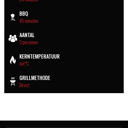
BBQ
45 minuten
AANTAL
3 personen
KERNTEMPERATUUR
nvt°C
GRILLMETHODE
Direct