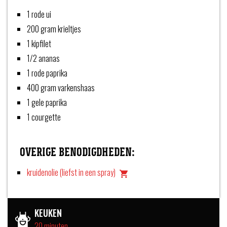
1 rode ui
200 gram krieltjes
1 kipfilet
1/2 ananas
1 rode paprika
400 gram varkenshaas
1 gele paprika
1 courgette
OVERIGE BENODIGDHEDEN:
kruidenolie (liefst in een spray)
KEUKEN
20 minuten