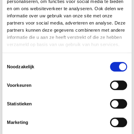
Tips
personaliseren, om functies voor social media te bieden
en om ons websiteverkeer te analyseren. Ook delen we
Je weet wanneer de zalm klaar is als hij witte eiwitten gaat
informatie over uw gebruik van onze site met onze
afgeven. Het mooist is om de zalm van de barbecue te
partners voor social media, adverteren en analyse. Deze
halen, net voordat hij witte eiwitten geeft.
partners kunnen deze gegevens combineren met andere
informatie die u aan ze heeft verstrekt of die ze hebben
verzameld op basis van uw gebruik van hun services.
AANBEVOLEN ACCESOIRES
Toestemmingsselectie
Noodzakelijk
OOK LEUK VOOR ANDERE RECEPTEN
Voorkeuren
Statistieken
Marketing