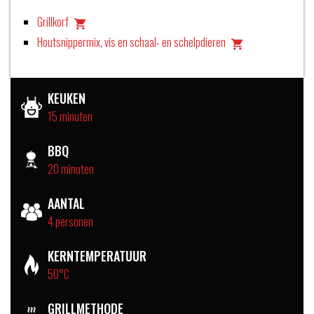
Grillkorf
Houtsnippermix, vis en schaal- en schelpdieren
KEUKEN
15 minuten
BBQ
20 minuten
AANTAL
4 personen
KERNTEMPERATUUR
50°C
GRILLMETHODE