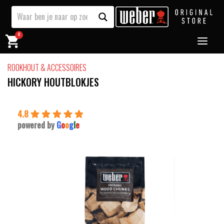
0
ROOKHOUT & ACCESSOIRES
HICKORY HOUTBLOKJES
4.8
powered by
G
o
o
g
l
e