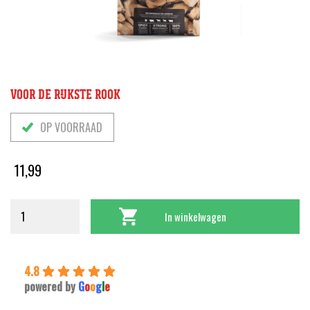
VOOR DE RIJKSTE ROOK
OP VOORRAAD
11,99
In winkelwagen
4.8
powered by
G
o
o
g
l
e