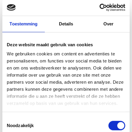
Toestemming
Details
Over
WEBER SMOKEY MOUNTAIN COOKER SMOKER Ø 37 CM
SMOKEY MOUNTAIN COOKERS
Deze website maakt gebruik van cookies
Oorspronkelijke
Huidige
369,00
419,00
Meer informatie
We gebruiken cookies om content en advertenties te
prijs
prijs
personaliseren, om functies voor social media te bieden
was:
is:
en om ons websiteverkeer te analyseren. Ook delen we
419,00.
369,00.
informatie over uw gebruik van onze site met onze
partners voor social media, adverteren en analyse. Deze
INSPIRATIE
partners kunnen deze gegevens combineren met andere
informatie die u aan ze heeft verstrekt of die ze hebben
verzameld op basis van uw gebruik van hun services.
RECEPTEN EN TIPS
Toestemmingsselectie
Noodzakelijk
VAN ONZE GRILL MASTERS