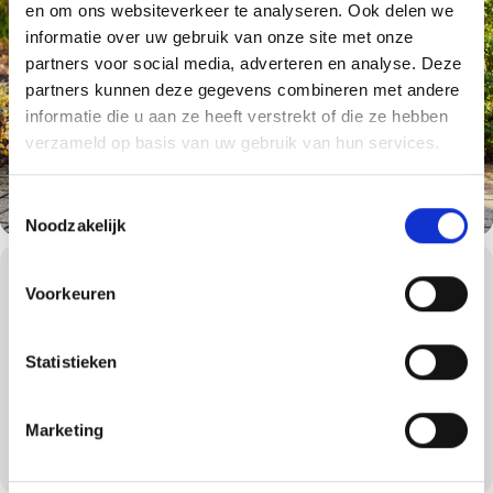
en om ons websiteverkeer te analyseren. Ook delen we
informatie over uw gebruik van onze site met onze
partners voor social media, adverteren en analyse. Deze
partners kunnen deze gegevens combineren met andere
informatie die u aan ze heeft verstrekt of die ze hebben
verzameld op basis van uw gebruik van hun services.
Toestemmingsselectie
Noodzakelijk
WORKSHOPS DETAILS
Voorkeuren
Leer alles over de Weber Spirit modellen. Tijdens de Spirit Sessie
gaan we diep in op de werking, het schoonmaken, de barbecue
methodes en het dagelijks gebruik van de barbecue. Uiteraard
Statistieken
grillen we ook een aantal gerechten zodat je hands-on inzicht krijgt
in de werking van de Weber Spirit.
De Weber Spirit Sessie is ideaal als je zeker wil weten of je de
Marketing
juiste barbecue koopt, of om meer uit je Weber Spirit te halen.