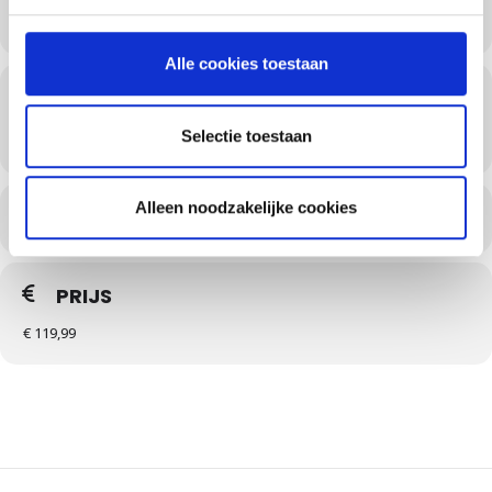
Alle cookies toestaan
TIJD
3 Oktober 2025
17:00
-
21:00
(GMT+01:00)
Selectie toestaan
Alleen noodzakelijke cookies
BOEK HIER JE TICKET
PRIJS
€ 119,99