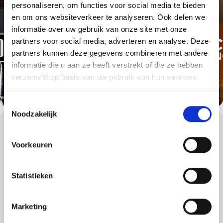
personaliseren, om functies voor social media te bieden
en om ons websiteverkeer te analyseren. Ook delen we
informatie over uw gebruik van onze site met onze
partners voor social media, adverteren en analyse. Deze
partners kunnen deze gegevens combineren met andere
informatie die u aan ze heeft verstrekt of die ze hebben
verzameld op basis van uw gebruik van hun services.
Toestemmingsselectie
Noodzakelijk
WORKSHOPS DETAILS
Onze overburen brouwen de meest fantastische bieren en daarom
Voorkeuren
zijn we een samenwerking aangegaan. Want wat combineert nou
mooier dan craft bier en barbecue.
Tijdens de avond gaan we 5 gangen barbecueën (met
Statistieken
tussengerechten). Alle gangen worden bereid met bier en
uiteraard vergezeld met een bijpassend (proefglaasje) biertje. We
hebben zowel gevogelte, rundvlees, varkensvlees, seafood als
Marketing
lam en/of wild op het programma staan.