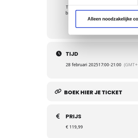
Tijdens de avond gaan we 5 gangen 
bijpassend (proefglaasje) biertje. 
Alleen noodzakelijke c
TIJD
28 februari 2025
17:00
-
21:00
(GMT+
BOEK HIER JE TICKET
PRIJS
€ 119,99