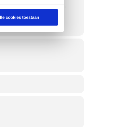
ier en uiteraard vergezeld met een
 en/of wild op het programma staan.
lle cookies toestaan