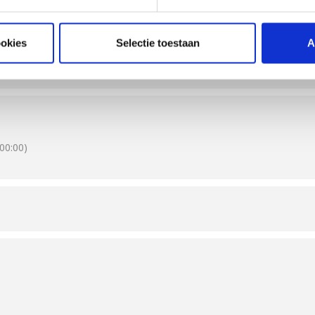
barbecueën (met tussengerechten). Alle gangen worden bereid met b
We hebben zowel gevogelte, rundvlees, varkensvlees, seafood als lam
ookies
Selectie toestaan
A
00:00)