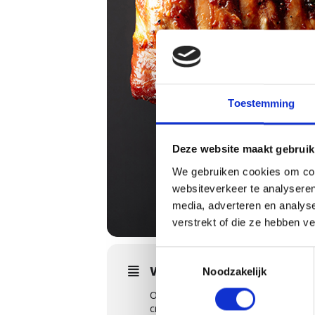
Toestemming
Deze website maakt gebruik
We gebruiken cookies om cont
websiteverkeer te analyseren
media, adverteren en analys
verstrekt of die ze hebben v
Toestemmingsselectie
WORKSHOPS DETAILS
Noodzakelijk
Onze overburen brouwen de meest 
craft bier en barbecue.