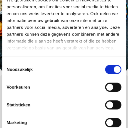
personaliseren, om functies voor social media te bieden
en om ons websiteverkeer te analyseren. Ook delen we
informatie over uw gebruik van onze site met onze
partners voor social media, adverteren en analyse. Deze
partners kunnen deze gegevens combineren met andere
informatie die u aan ze heeft verstrekt of die ze hebben
verzameld op basis van uw gebruik van hun services.
Toestemmingsselectie
Noodzakelijk
WORKSHOPS DETAILS
Voorkeuren
In samenwerking met
Mr. Fillet
!
Deze 3 uur durende workshop bestaat deels uit demonstraties en
Statistieken
deels gaan jullie als deelnemers zelf aan de slag.
Tijdens deze unieke culinaire ervaring gaan we een hele kip
uitbenen en elk stukje van de kip omtoveren tot een heerlijk BBQ-
Marketing
gerecht.