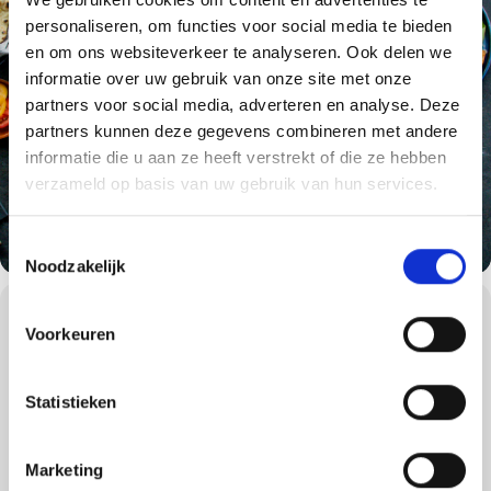
personaliseren, om functies voor social media te bieden
en om ons websiteverkeer te analyseren. Ook delen we
informatie over uw gebruik van onze site met onze
partners voor social media, adverteren en analyse. Deze
partners kunnen deze gegevens combineren met andere
informatie die u aan ze heeft verstrekt of die ze hebben
verzameld op basis van uw gebruik van hun services.
Toestemmingsselectie
Noodzakelijk
WORKSHOPS DETAILS
Voorkeuren
In samenwerking met
Mr. Fillet
!
Deze 3 uur durende workshop bestaat deels uit demonstraties en
Statistieken
deels gaan jullie als deelnemers zelf aan de slag.
Tijdens deze unieke culinaire ervaring gaan we een hele kip
uitbenen en elk stukje van de kip omtoveren tot een heerlijk BBQ-
Marketing
gerecht.