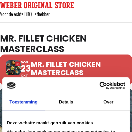
WEBER ORIGINAL STORE
Voor de echte BBQ liefhebber
MR. FILLET CHICKEN
MASTERCLASS
MR. FILLET CHICKEN
DON
23
MASTERCLASS
OKT
Toestemming
Details
Over
Deze website maakt gebruik van cookies
We gebruiken cookies om content en advertenties te