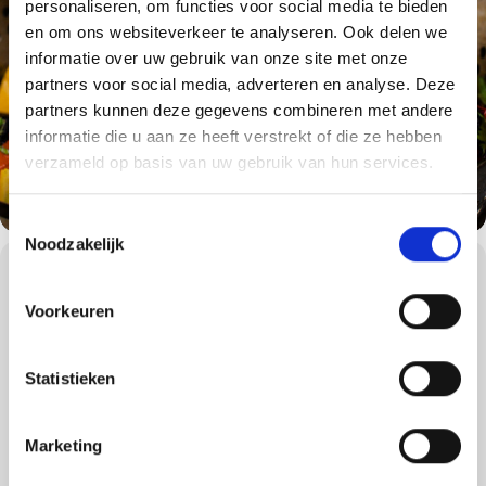
personaliseren, om functies voor social media te bieden
en om ons websiteverkeer te analyseren. Ook delen we
informatie over uw gebruik van onze site met onze
partners voor social media, adverteren en analyse. Deze
partners kunnen deze gegevens combineren met andere
informatie die u aan ze heeft verstrekt of die ze hebben
verzameld op basis van uw gebruik van hun services.
Toestemmingsselectie
Noodzakelijk
WORKSHOPS DETAILS
Deze 3 uur durende workshop bestaat deels uit demonstraties en
Voorkeuren
deels gaan jullie als deelnemers zelf aan de slag.
Tijdens deze unieke culinaire ervaring gaan we een hele kip
Statistieken
uitbenen en elk stukje van de kip omtoveren tot een heerlijk BBQ-
gerecht.
Onze ervaren Grill Academy chef leert je alles over het uitbenen
Marketing
van een kip en hoe je de verschillende delen van de kip het beste
kunt bereiden op de BBQ. We beginnen met het uitbenen van de