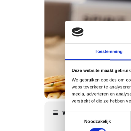
Toestemming
Deze website maakt gebruik
We gebruiken cookies om cont
websiteverkeer te analyseren
media, adverteren en analys
verstrekt of die ze hebben v
WORKSHOPS DETAILS
Toestemmingsselectie
Noodzakelijk
Sommige van de meest fantastis
barbecuegerechten zijn te vinden 