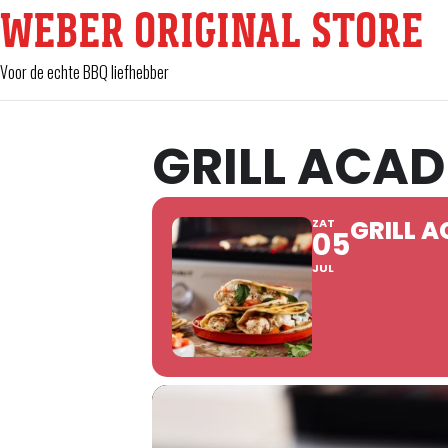
WEBER ORIGINAL STORE
Voor de echte BBQ liefhebber
GRILL ACA
GRILL 
ZAT
05
JUL