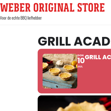
WEBER ORIGINAL STORE
Voor de echte BBQ liefhebber
GRILL ACA
GRILL A
DON
10
JUL