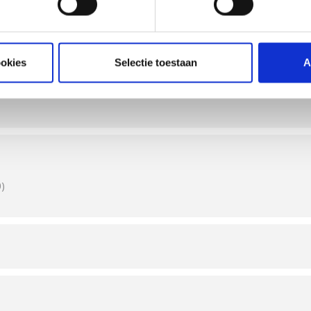
den boven open vuur,
n marinades. Van
sgrillen, ontdek
rgeheimen en de
en beginner bent of
ookies
Selectie toestaan
A
-vaardigheden en breng
dellandse Zeegebied
eams van 4 tot 6
chikking over zowel
aarnaast kan je de
mmit gas, Summit
en.
)
al om te ontdekken
nnen zijn.
 van een getrainde
che instructies.
rill met de nieuwste
ektrische modellen van