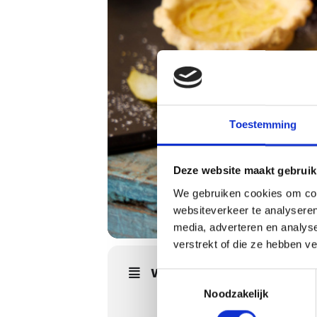
Toestemming
Deze website maakt gebruik
We gebruiken cookies om cont
websiteverkeer te analyseren
media, adverteren en analys
verstrekt of die ze hebben v
WORKSHOPS DETAILS
Toestemmingsselectie
Noodzakelijk
Leer de kunst van het mediterrane
praktijkgerichte workshop! Leer s