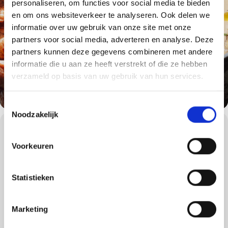
personaliseren, om functies voor social media te bieden
en om ons websiteverkeer te analyseren. Ook delen we
informatie over uw gebruik van onze site met onze
partners voor social media, adverteren en analyse. Deze
partners kunnen deze gegevens combineren met andere
informatie die u aan ze heeft verstrekt of die ze hebben
verzameld op basis van uw gebruik van hun services.
Toestemmingsselectie
Noodzakelijk
WORKSHOPS DETAILS
Barbecueën in de winter? Jazeker!
Voorkeuren
Ervaar de ultieme gezellige barbecue-beleving in de winter. Bij de
Weber Grill Academy winterworkshop leert u een heel wintermenu
maken op de barbecue.
Statistieken
Buiten bij de barbecue, knapperend vuur van de barbecue, een
vuurkorf aan, warme kleding, gezelligheid én misschien zelfs
sneeuw. Het wintermenu is tevens leuk om te bereiden als
Marketing
kerstmenu, voor een geslaagde kerst of andere winterse
gelegenheid!