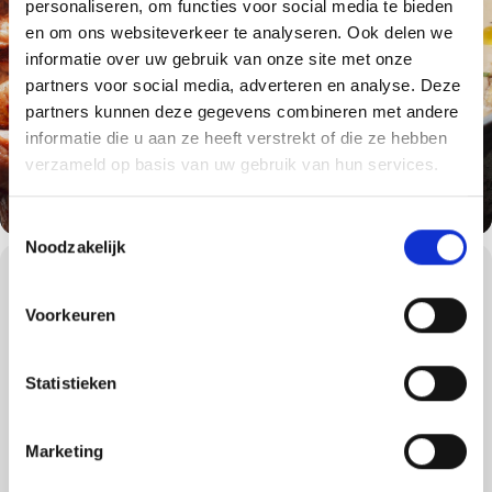
personaliseren, om functies voor social media te bieden
en om ons websiteverkeer te analyseren. Ook delen we
informatie over uw gebruik van onze site met onze
partners voor social media, adverteren en analyse. Deze
partners kunnen deze gegevens combineren met andere
informatie die u aan ze heeft verstrekt of die ze hebben
verzameld op basis van uw gebruik van hun services.
Toestemmingsselectie
Noodzakelijk
WORKSHOPS DETAILS
Barbecueën in de winter? Jazeker!
Voorkeuren
Ervaar de ultieme gezellige barbecue-beleving in de winter. Bij de
Weber Grill Academy winterworkshop leert u een heel wintermenu
maken op de barbecue.
Statistieken
Buiten bij de barbecue, knapperend vuur van de barbecue, een
vuurkorf aan, warme kleding, gezelligheid én misschien zelfs
sneeuw. Het wintermenu is tevens leuk om te bereiden als
Marketing
kerstmenu, voor een geslaagde kerst of andere winterse
gelegenheid!