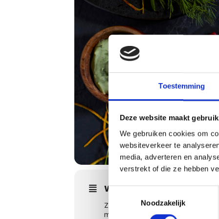
Toestemming
Deze website maakt gebruik
We gebruiken cookies om cont
websiteverkeer te analyseren
media, adverteren en analys
verstrekt of die ze hebben v
WORKSHOPS DETAILS
Toestemmingsselectie
Noodzakelijk
Zie jij de bomen door het bos niet
met smaken die ze nooit eerder ge