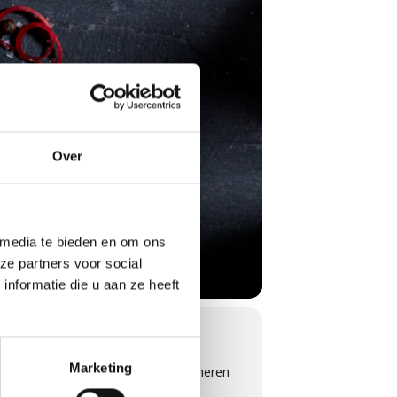
Over
 media te bieden en om ons
ze partners voor social
nformatie die u aan ze heeft
Marketing
l je jouw vrienden en familie imponeren