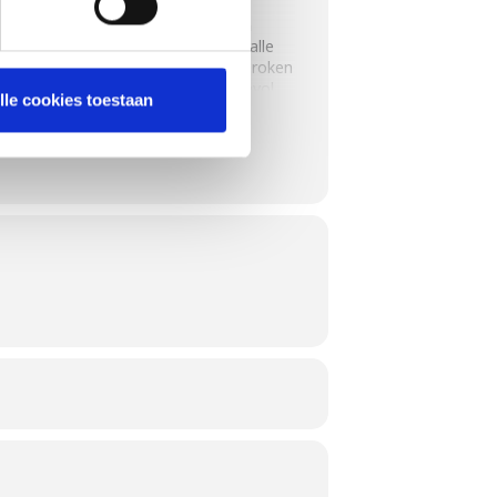
et smokey flavours geladen is: van
s in een sinaasappel. We leren je alle
 de variëteit aan houtsoorten, het roken
 deze workshop kom je terug boordevol
lle cookies toestaan
zoensgroenten. Zo krijg je elk seizoen
in de schil
r minder dan 10 deelnemers zijn.