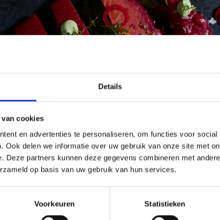
Details
 van cookies
ent en advertenties te personaliseren, om functies voor social
. Ook delen we informatie over uw gebruik van onze site met on
e. Deze partners kunnen deze gegevens combineren met andere i
erzameld op basis van uw gebruik van hun services.
Voorkeuren
Statistieken
 meer bij het horen van ingewikkelde BBQ-termen rond smoking? Of wi
proefd hebben?