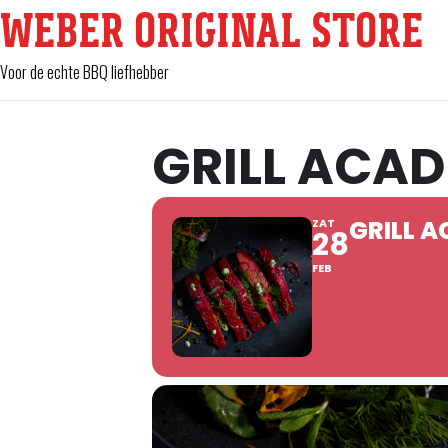
WEBER ORIGINAL STORE
Voor de echte BBQ liefhebber
GRILL ACA
GRILL 
ZAT
28
FEB