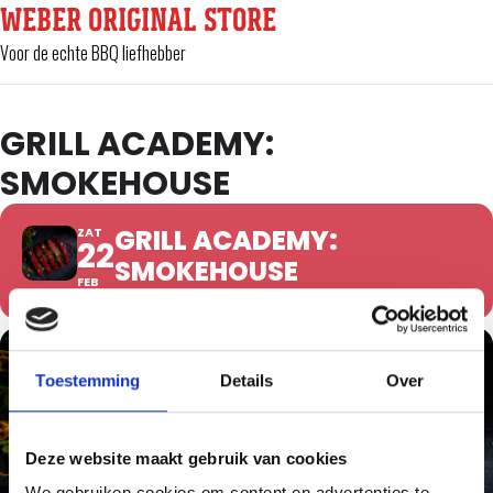
WEBER ORIGINAL STORE
Voor de echte BBQ liefhebber
GRILL ACADEMY:
SMOKEHOUSE
GRILL ACADEMY:
ZAT
22
SMOKEHOUSE
FEB
Toestemming
Details
Over
Deze website maakt gebruik van cookies
We gebruiken cookies om content en advertenties te