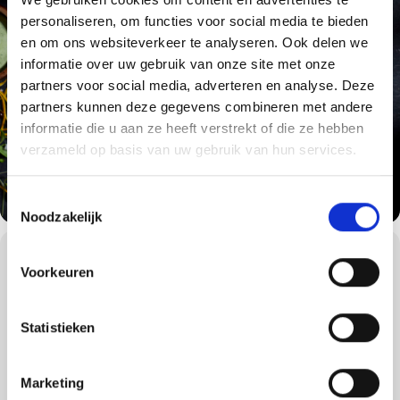
personaliseren, om functies voor social media te bieden
en om ons websiteverkeer te analyseren. Ook delen we
informatie over uw gebruik van onze site met onze
partners voor social media, adverteren en analyse. Deze
partners kunnen deze gegevens combineren met andere
informatie die u aan ze heeft verstrekt of die ze hebben
verzameld op basis van uw gebruik van hun services.
Toestemmingsselectie
Noodzakelijk
WORKSHOPS DETAILS
Voorkeuren
Zie jij de bomen door het bos niet meer bij het horen van
ingewikkelde BBQ-termen rond smoking? Of wil je jouw vrienden
en familie imponeren met smaken die ze nooit eerder geproefd
Statistieken
hebben?
Schrijf je dan nu in voor de Weber Smoke House workshop! Leer
een menu te bereiden dat van A tot Z met smokey flavours geladen
Marketing
is: van gerookte smeuïge kaas tot beef ribs die van het bot vallen,