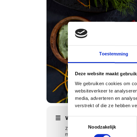
Toestemming
Deze website maakt gebruik
We gebruiken cookies om cont
websiteverkeer te analyseren
media, adverteren en analys
verstrekt of die ze hebben v
WORKSHOPS DETAILS
Toestemmingsselectie
Noodzakelijk
Zie jij de bomen door het bos niet
met smaken die ze nooit eerder ge