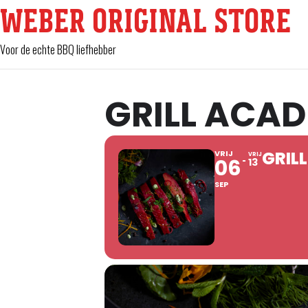
WEBER ORIGINAL STORE
Voor de echte BBQ liefhebber
GRILL ACA
GRIL
VRIJ
VRIJ
06
13
SEP