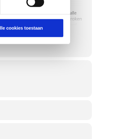
et smokey flavours geladen is: van
s in een sinaasappel. We leren je alle
 de variëteit aan houtsoorten, het roken
 deze workshop kom je terug boordevol
lle cookies toestaan
zoensgroenten. Zo krijg je elk seizoen
in de schil
r minder dan 10 deelnemers zijn.