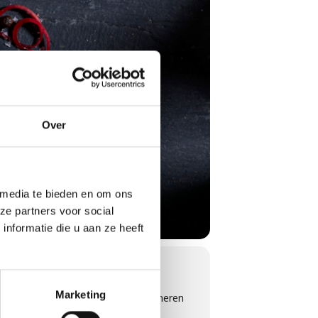
Over
 media te bieden en om ons
ze partners voor social
nformatie die u aan ze heeft
Marketing
l je jouw vrienden en familie imponeren