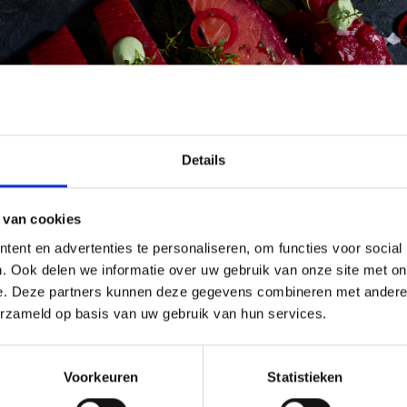
Details
 van cookies
ent en advertenties te personaliseren, om functies voor social
. Ook delen we informatie over uw gebruik van onze site met on
e. Deze partners kunnen deze gegevens combineren met andere i
erzameld op basis van uw gebruik van hun services.
Voorkeuren
Statistieken
 meer bij het horen van ingewikkelde BBQ-termen rond smoking? Of wi
proefd hebben?