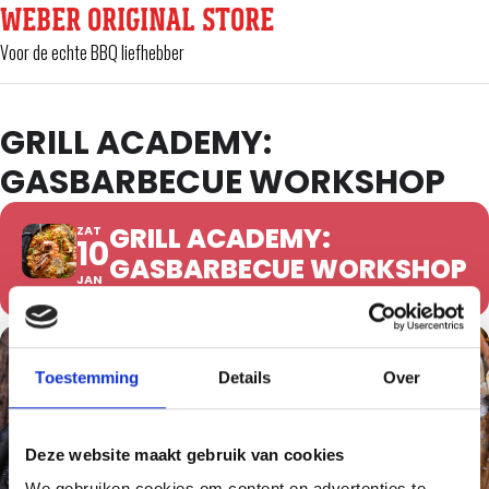
WEBER ORIGINAL STORE
Voor de echte BBQ liefhebber
GRILL ACADEMY:
GASBARBECUE WORKSHOP
GRILL ACADEMY:
ZAT
10
GASBARBECUE WORKSHOP
JAN
Toestemming
Details
Over
Deze website maakt gebruik van cookies
We gebruiken cookies om content en advertenties te