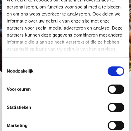
personaliseren, om functies voor social media te bieden
en om ons websiteverkeer te analyseren. Ook delen we
informatie over uw gebruik van onze site met onze
partners voor social media, adverteren en analyse. Deze
partners kunnen deze gegevens combineren met andere
informatie die u aan ze heeft verstrekt of die ze hebben
verzameld op basis van uw gebruik van hun services.
Toestemmingsselectie
Noodzakelijk
WORKSHOPS DETAILS
Voorkeuren
De precisie van barbecueën.
Samen om en rond de barbecue worden mooie herinneringen
Statistieken
gemaakt, dit is de ultieme Weber beleving waar nog lang over
wordt nagepraat. Komen er onverwachts vrienden langs of heeft u
een drukke werkdag gehad? Met één druk op de knop is uw
gasbarbecue binnen enkele minuten klaar voor gebruik.
Marketing