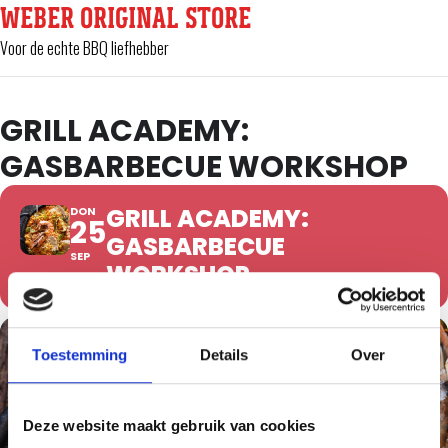
WEBER ORIGINAL STORE
Voor de echte BBQ liefhebber
GRILL ACADEMY:
GASBARBECUE WORKSHOP
GRILL ACADEMY:
DON
25
GASBARBECUE
SEP
WORKSHOP
Toestemming
Details
Over
Deze website maakt gebruik van cookies