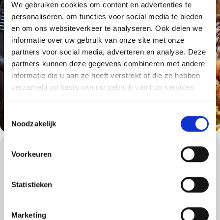
We gebruiken cookies om content en advertenties te
personaliseren, om functies voor social media te bieden
en om ons websiteverkeer te analyseren. Ook delen we
informatie over uw gebruik van onze site met onze
partners voor social media, adverteren en analyse. Deze
partners kunnen deze gegevens combineren met andere
informatie die u aan ze heeft verstrekt of die ze hebben
verzameld op basis van uw gebruik van hun services.
Toestemmingsselectie
Noodzakelijk
WORKSHOPS DETAILS
Voorkeuren
De precisie van barbecueën.
Samen om en rond de barbecue worden mooie herinneringen
Statistieken
gemaakt, dit is de ultieme Weber beleving waar nog lang over
wordt nagepraat. Komen er onverwachts vrienden langs of heeft u
een drukke werkdag gehad? Met één druk op de knop is uw
Marketing
gasbarbecue binnen enkele minuten klaar voor gebruik.