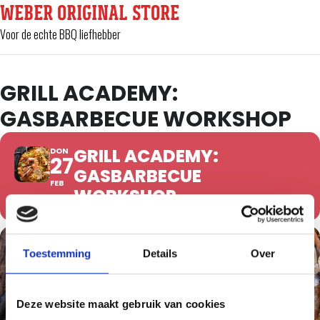
WEBER ORIGINAL STORE
Voor de echte BBQ liefhebber
GRILL ACADEMY:
GASBARBECUE WORKSHOP
GRILL ACADEMY:
DON
27
GASBARBECUE
FEB
WORKSHOP
Toestemming
Details
Over
Deze website maakt gebruik van cookies