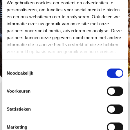
We gebruiken cookies om content en advertenties te
personaliseren, om functies voor social media te bieden
en om ons websiteverkeer te analyseren. Ook delen we
informatie over uw gebruik van onze site met onze
partners voor social media, adverteren en analyse. Deze
partners kunnen deze gegevens combineren met andere
informatie die u aan ze heeft verstrekt of die ze hebben
verzameld op basis van uw gebruik van hun services.
Toestemmingsselectie
Noodzakelijk
WORKSHOPS DETAILS
Voorkeuren
De precisie van barbecueën.
Samen om en rond de barbecue worden mooie herinneringen
Statistieken
gemaakt, dit is de ultieme Weber beleving waar nog lang over
wordt nagepraat. Komen er onverwachts vrienden langs of heeft u
een drukke werkdag gehad? Met één druk op de knop is uw
Marketing
gasbarbecue binnen enkele minuten klaar voor gebruik.