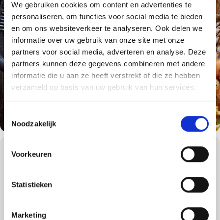
We gebruiken cookies om content en advertenties te
personaliseren, om functies voor social media te bieden
en om ons websiteverkeer te analyseren. Ook delen we
informatie over uw gebruik van onze site met onze
partners voor social media, adverteren en analyse. Deze
partners kunnen deze gegevens combineren met andere
informatie die u aan ze heeft verstrekt of die ze hebben
verzameld op basis van uw gebruik van hun services.
Toestemmingsselectie
Noodzakelijk
WORKSHOPS DETAILS
Voorkeuren
De precisie van barbecueën.
Samen om en rond de barbecue worden mooie herinneringen
Statistieken
gemaakt, dit is de ultieme Weber beleving waar nog lang over
wordt nagepraat. Komen er onverwachts vrienden langs of heeft u
een drukke werkdag gehad? Met één druk op de knop is uw
Marketing
gasbarbecue binnen enkele minuten klaar voor gebruik.