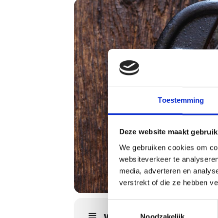
Toestemming
Deze website maakt gebruik
We gebruiken cookies om cont
websiteverkeer te analyseren
media, adverteren en analys
verstrekt of die ze hebben v
Toestemmingsselectie
WORKSHOPS DETAILS
Noodzakelijk