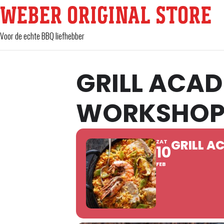
WEBER ORIGINAL STORE
Voor de echte BBQ liefhebber
GRILL ACA
WORKSHO
GRILL 
ZAT
10
FEB