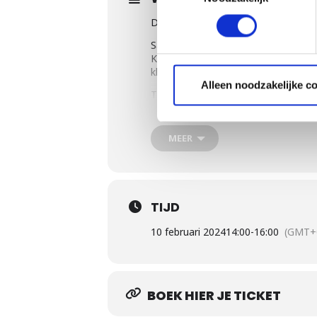
De precisie van barbecueën.
Samen om en rond de barbecue word
Komen er onverwachts vrienden lan
klaar voor gebruik.
Alleen noodzakelijke c
Tijdens deze BBQ workshop leren onz
hoe u de temperatuur van een gasb
bakken, direct en indirect grillen, 
MEER
We gaan aan de slag op onze Genesis
We beginnen met het bereiden van 
witte vis en garnalen, gaan we ger
chimney-cake met vanille ijs.
TIJD
Tijdens de gasbarbecueworkshop g
10 februari 2024
14:00
-
16:00
(GMT+
Het grillen van een aperitief, vo
Informatie over de gasbarbecue, 
Toepassen van directe en indirec
BOEK HIER JE TICKET
Toepassen van het Weber Gourme