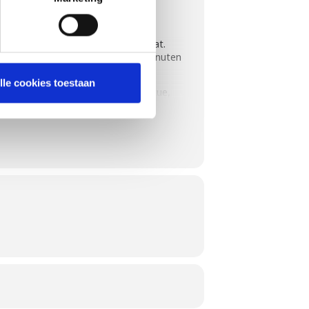
waar nog lang over wordt nagepraat.
s uw gasbarbecue binnen enkele minuten
lle cookies toestaan
altijd te bereiden op de gasbarbecue,
en met de gasbarbecue. Wokken, koken,
amen onder andere paella met saffraan,
en we met een door u zelf gemaakte appel
e-accessoires