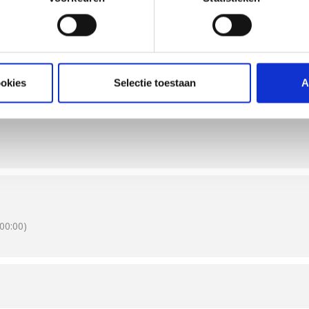
en mooie herinneringen gemaakt, dit is de ultieme Weber beleving 
gs of heeft u een drukke werkdag gehad? Met één druk op de knop i
ookies
Selectie toestaan
A
e Weber gecertificeerde Grill Masters u een verrassend heerlijke ma
arbecue kan beheersen en vertellen we u meer over de mogelijkhed
een gasbarbecue biedt veel mogelijkheden om een maaltijd te bereiden.
 II modellen, Spirit modellen en Q-series!
paddenstoelen met gerookte Spaanse botersaus. Verder maken we s
echten maken met varkensvlees, kippenborst en kalfsvlees en eindig
aan we het volgende doen:
00:00)
orgerecht, snack, hoofgerecht, dessert en fingerfood
zoals temperatuurbeheersing en de verschillende grillmogelijkheden
te grillmethode
t Barbecue System (GBS); gebruik van verschillende Weber barbecu