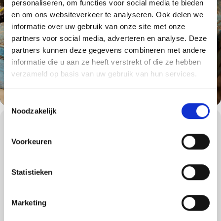
personaliseren, om functies voor social media te bieden
en om ons websiteverkeer te analyseren. Ook delen we
informatie over uw gebruik van onze site met onze
partners voor social media, adverteren en analyse. Deze
partners kunnen deze gegevens combineren met andere
informatie die u aan ze heeft verstrekt of die ze hebben
verzameld op basis van uw gebruik van hun services.
Toestemmingsselectie
Noodzakelijk
WORKSHOPS DETAILS
Ontdek de basisprincipes van barbecueën met deze Grill
Voorkeuren
Academy workshop. Deze drie uur tot vier uur durende, deels
hands-on ervaring is ontworpen voor beginners die de
Weber Way onder de knie willen krijgen. Onder deskundige
Statistieken
begeleiding leren deelnemers essentiële grilltechnieken, van
het regelen van de warmte en het omgaan met verschillende
soorten brandstof tot het vol vertrouwen bereiden van een
Marketing
verscheidenheid aan klassieke gerechten. Of u nu voor het
eerst grilt of uw vaardigheden wilt verfijnen, deze cursus