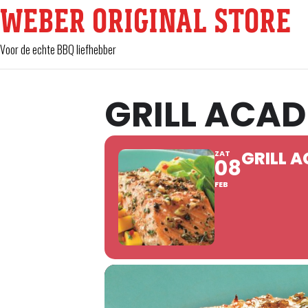
WEBER ORIGINAL STORE
Voor de echte BBQ liefhebber
GRILL ACAD
GRILL 
ZAT
08
FEB