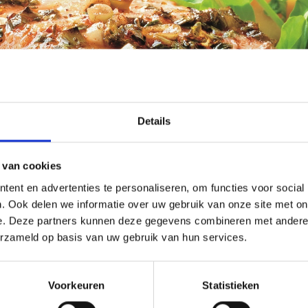
Details
 van cookies
ent en advertenties te personaliseren, om functies voor social
. Ook delen we informatie over uw gebruik van onze site met on
e. Deze partners kunnen deze gegevens combineren met andere i
erzameld op basis van uw gebruik van hun services.
Voorkeuren
Statistieken
altijd goed, maar heeft u liever een keer iets anders of iets wat ni
 of heeft u de fijne kneepjes van het barbecueën al onder de knie, ma