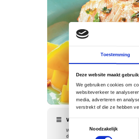
Toestemming
Deze website maakt gebruik
We gebruiken cookies om cont
websiteverkeer te analyseren
media, adverteren en analys
verstrekt of die ze hebben v
WORKSHOPS DETAILS
Toestemmingsselectie
Noodzakelijk
Worsten of saté op de barbecue zijn 
de verschillende grillmethoden leren