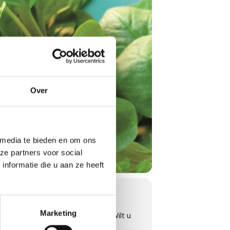
Over
 media te bieden en om ons
ze partners voor social
nformatie die u aan ze heeft
Marketing
et zwart van de barbecue af komt? Wilt u
ar wilt u iets nieuws leren?