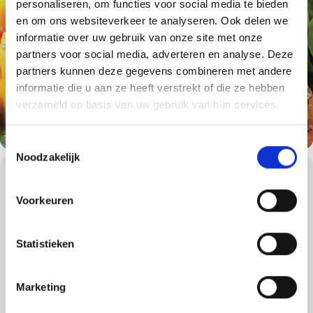
personaliseren, om functies voor social media te bieden
en om ons websiteverkeer te analyseren. Ook delen we
informatie over uw gebruik van onze site met onze
partners voor social media, adverteren en analyse. Deze
partners kunnen deze gegevens combineren met andere
informatie die u aan ze heeft verstrekt of die ze hebben
verzameld op basis van uw gebruik van hun services.
Toestemmingsselectie
Noodzakelijk
WORKSHOPS DETAILS
Worsten of saté op de barbecue zijn altijd goed, maar heeft u liever
Voorkeuren
een keer iets anders of iets wat niet zwart van de barbecue af
komt? Wilt u de verschillende grillmethoden leren of heeft u de
fijne kneepjes van het barbecueën al onder de knie, maar wilt u
Statistieken
iets nieuws leren?
Dan is de basisworkshop een uitstekende barbecueworkshop
voor u!
Marketing
Tijdens de 4 uur durende BBQ workshop leren onze
gecertificeerde Weber Grill Masters u alles over houtskool-, gas-,