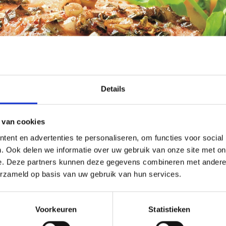
Details
 van cookies
ent en advertenties te personaliseren, om functies voor social
. Ook delen we informatie over uw gebruik van onze site met on
e. Deze partners kunnen deze gegevens combineren met andere i
erzameld op basis van uw gebruik van hun services.
Voorkeuren
Statistieken
altijd goed, maar heeft u liever een keer iets anders of iets wat ni
 of heeft u de fijne kneepjes van het barbecueën al onder de knie, ma