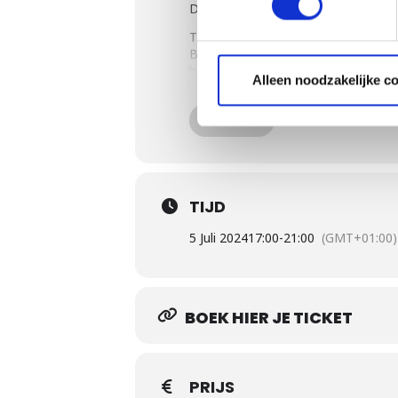
Dan is de basisworkshop een uitst
Tijdens de 4 uur durende BBQ worksh
Bent u ook benieuwd of het verschil
hetzelfde soort vlees wordt bereid 
Alleen noodzakelijke c
afkomt!
Tevens gaan we u tijdens de BBQ wo
MEER
maken we gebruik van meerdere We
Ondertussen gaan we een heerlijk vo
grillmethode toegepast en gaan we 
verschillende Weber Gourmet Barbec
TIJD
Veel zelf doen tijdens deze barbecu
ingrediënten van elke Weber Grill
5 Juli 2024
17:00
-
21:00
(GMT+01:00)
De basisworkshop is bij uitstek ges
barbecue inspiratie.
De Grill Academy workshop kan tot
BOEK HIER JE TICKET
Tijdens de Basic workshop gaan we
Het grillen van een voor-, tusse
PRIJS
Blinde smaaktest op verschillend