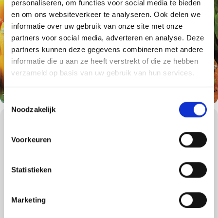
personaliseren, om functies voor social media te bieden
en om ons websiteverkeer te analyseren. Ook delen we
informatie over uw gebruik van onze site met onze
partners voor social media, adverteren en analyse. Deze
partners kunnen deze gegevens combineren met andere
informatie die u aan ze heeft verstrekt of die ze hebben
verzameld op basis van uw gebruik van hun services.
Toestemmingsselectie
Noodzakelijk
WORKSHOPS DETAILS
Worsten of saté op de barbecue zijn altijd goed, maar heeft u liever
Voorkeuren
een keer iets anders of iets wat niet zwart van de barbecue af
komt? Wilt u de verschillende grillmethoden leren of heeft u de
fijne kneepjes van het barbecueën al onder de knie, maar wilt u
Statistieken
iets nieuws leren?
Dan is de basisworkshop een uitstekende barbecueworkshop
voor u!
Marketing
Tijdens de 4 uur durende BBQ workshop leren onze
gecertificeerde Weber Grill Masters u alles over houtskool-, gas-,