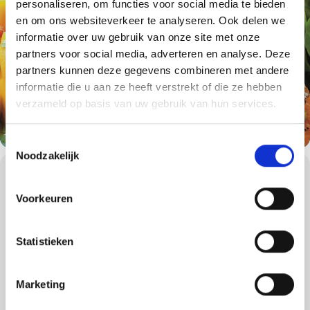
personaliseren, om functies voor social media te bieden
en om ons websiteverkeer te analyseren. Ook delen we
informatie over uw gebruik van onze site met onze
partners voor social media, adverteren en analyse. Deze
partners kunnen deze gegevens combineren met andere
informatie die u aan ze heeft verstrekt of die ze hebben
verzameld op basis van uw gebruik van hun services.
Toestemmingsselectie
Noodzakelijk
WORKSHOPS DETAILS
Worsten of saté op de barbecue zijn altijd goed, maar heeft u liever
Voorkeuren
een keer iets anders of iets wat niet zwart van de barbecue af
komt? Wilt u de verschillende grillmethoden leren of heeft u de
fijne kneepjes van het barbecueën al onder de knie, maar wilt u
Statistieken
iets nieuws leren?
Dan is de basisworkshop een uitstekende barbecueworkshop
voor u!
Marketing
Tijdens de 4 uur durende BBQ workshop leren onze
gecertificeerde Weber Grill Masters u alles over houtskool-, gas-,