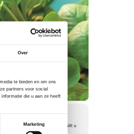
Over
 media te bieden en om ons
ze partners voor social
nformatie die u aan ze heeft
Marketing
et zwart van de barbecue af komt? Wilt u
ar wilt u iets nieuws leren?