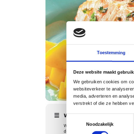
Toestemming
Deze website maakt gebruik
We gebruiken cookies om cont
websiteverkeer te analyseren
media, adverteren en analys
verstrekt of die ze hebben v
WORKSHOPS DETAILS
Toestemmingsselectie
Noodzakelijk
Worsten of saté op de barbecue zijn 
de verschillende grillmethoden leren