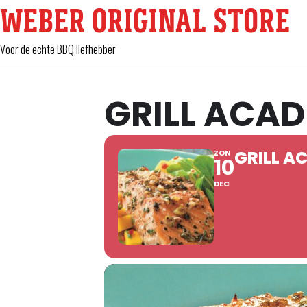
WEBER ORIGINAL STORE
Voor de echte BBQ liefhebber
GRILL ACAD
GRILL A
ZON
10
DEC