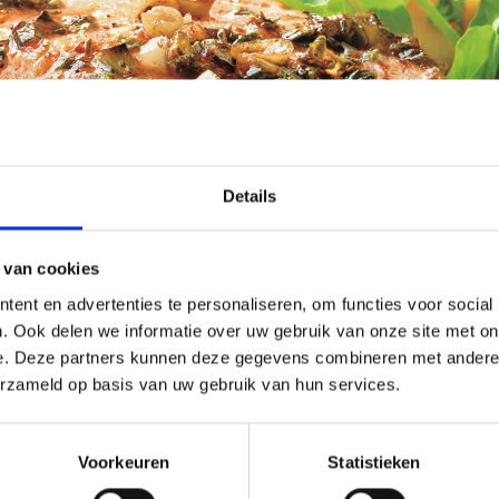
Details
 van cookies
ent en advertenties te personaliseren, om functies voor social
. Ook delen we informatie over uw gebruik van onze site met on
e. Deze partners kunnen deze gegevens combineren met andere i
erzameld op basis van uw gebruik van hun services.
Voorkeuren
Statistieken
altijd goed, maar heeft u liever een keer iets anders of iets wat ni
 of heeft u de fijne kneepjes van het barbecueën al onder de knie, ma