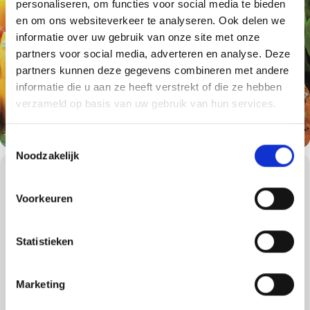
personaliseren, om functies voor social media te bieden
en om ons websiteverkeer te analyseren. Ook delen we
informatie over uw gebruik van onze site met onze
partners voor social media, adverteren en analyse. Deze
partners kunnen deze gegevens combineren met andere
informatie die u aan ze heeft verstrekt of die ze hebben
verzameld op basis van uw gebruik van hun services.
Toestemmingsselectie
Noodzakelijk
WORKSHOPS DETAILS
Worsten of saté op de barbecue zijn altijd goed, maar heeft u liever
Voorkeuren
een keer iets anders of iets wat niet zwart van de barbecue af
komt? Wilt u de verschillende grillmethoden leren of heeft u de
fijne kneepjes van het barbecueën al onder de knie, maar wilt u
Statistieken
iets nieuws leren?
Dan is de basisworkshop een uitstekende barbecueworkshop
voor u!
Marketing
Tijdens de 4 uur durende BBQ workshop leren onze
gecertificeerde Weber Grill Masters u alles over houtskool-, gas-,