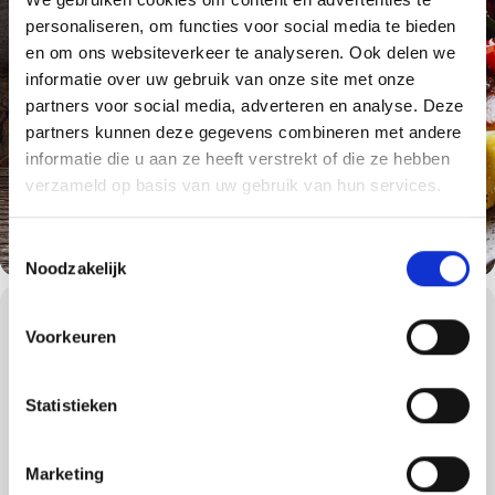
personaliseren, om functies voor social media te bieden
en om ons websiteverkeer te analyseren. Ook delen we
informatie over uw gebruik van onze site met onze
partners voor social media, adverteren en analyse. Deze
partners kunnen deze gegevens combineren met andere
informatie die u aan ze heeft verstrekt of die ze hebben
verzameld op basis van uw gebruik van hun services.
Toestemmingsselectie
Noodzakelijk
WORKSHOPS DETAILS
Voorkeuren
Dompel uzelf onder in de authentieke barbecuesfeer van
vertrouwd geknetter en de geruststellende, nostalgische geur van
een houtskoolbarbecue. Deze workshop is bij uitstek geschikt voor
Statistieken
de houtskoolliefhebber. De houtskoolbarbecue zorgt voor de
ultieme barbecuebeleving en dat is waar veel mensen naar op
zoek zijn!
Marketing
Samen gaan we een vijfgangenmenu bereiden op de