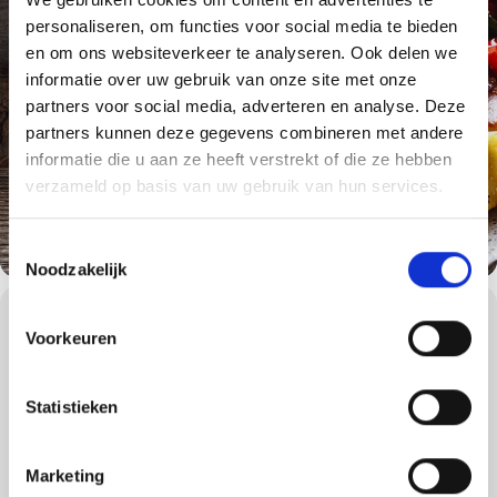
personaliseren, om functies voor social media te bieden
en om ons websiteverkeer te analyseren. Ook delen we
informatie over uw gebruik van onze site met onze
partners voor social media, adverteren en analyse. Deze
partners kunnen deze gegevens combineren met andere
informatie die u aan ze heeft verstrekt of die ze hebben
verzameld op basis van uw gebruik van hun services.
Toestemmingsselectie
Noodzakelijk
WORKSHOPS DETAILS
Voorkeuren
Dompel uzelf onder in de authentieke barbecuesfeer van
vertrouwd geknetter en de geruststellende, nostalgische geur van
een houtskoolbarbecue. Deze workshop is bij uitstek geschikt voor
Statistieken
de houtskoolliefhebber. De houtskoolbarbecue zorgt voor de
ultieme barbecuebeleving en dat is waar veel mensen naar op
zoek zijn!
Marketing
Samen gaan we een vijfgangenmenu bereiden op de