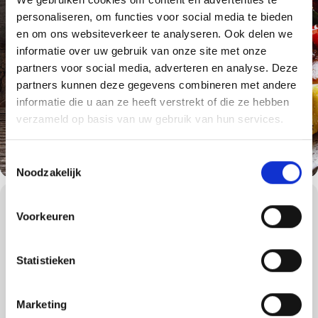
personaliseren, om functies voor social media te bieden
en om ons websiteverkeer te analyseren. Ook delen we
informatie over uw gebruik van onze site met onze
partners voor social media, adverteren en analyse. Deze
partners kunnen deze gegevens combineren met andere
informatie die u aan ze heeft verstrekt of die ze hebben
verzameld op basis van uw gebruik van hun services.
Toestemmingsselectie
Noodzakelijk
WORKSHOPS DETAILS
Voorkeuren
Dompel uzelf onder in de authentieke barbecuesfeer van
vertrouwd geknetter en de geruststellende, nostalgische geur van
een houtskoolbarbecue. Deze workshop is bij uitstek geschikt voor
Statistieken
de houtskoolliefhebber. De houtskoolbarbecue zorgt voor de
ultieme barbecuebeleving en dat is waar veel mensen naar op
zoek zijn!
Marketing
Samen gaan we een vijfgangenmenu bereiden op de