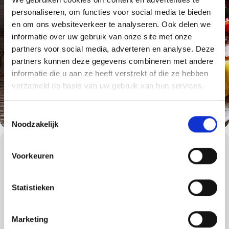
personaliseren, om functies voor social media te bieden
en om ons websiteverkeer te analyseren. Ook delen we
informatie over uw gebruik van onze site met onze
partners voor social media, adverteren en analyse. Deze
partners kunnen deze gegevens combineren met andere
informatie die u aan ze heeft verstrekt of die ze hebben
verzameld op basis van uw gebruik van hun services.
Toestemmingsselectie
Noodzakelijk
WORKSHOPS DETAILS
Voorkeuren
Dompel uzelf onder in de authentieke barbecuesfeer van
vertrouwd geknetter en de geruststellende, nostalgische geur van
een houtskoolbarbecue. Deze workshop is bij uitstek geschikt voor
Statistieken
de houtskoolliefhebber. De houtskoolbarbecue zorgt voor de
ultieme barbecuebeleving en dat is waar veel mensen naar op
zoek zijn!
Marketing
Samen gaan we een vijfgangenmenu bereiden op de