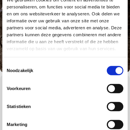
personaliseren, om functies voor social media te bieden
en om ons websiteverkeer te analyseren. Ook delen we
informatie over uw gebruik van onze site met onze
partners voor social media, adverteren en analyse. Deze
partners kunnen deze gegevens combineren met andere
informatie die u aan ze heeft verstrekt of die ze hebben
verzameld op basis van uw gebruik van hun services.
Toestemmingsselectie
Noodzakelijk
WORKSHOPS DETAILS
Voorkeuren
We gaan tijdens de American Style BBQ workshop terug naar de
roots van Weber en de roots van het barbecueën: Amerika.
Statistieken
In de 17e eeuw werd barbecueën overgenomen van de indianen
in Amerika. In de jaren 1900 opende het eerste
Amerikaanse barbecuerestaurant in Kansas City haar deuren.
Sindsdien verspreidde de Amerikaanse barbecuecultuur zich over
Marketing
de rest van de wereld. American Style BBQ wordt in veel landen