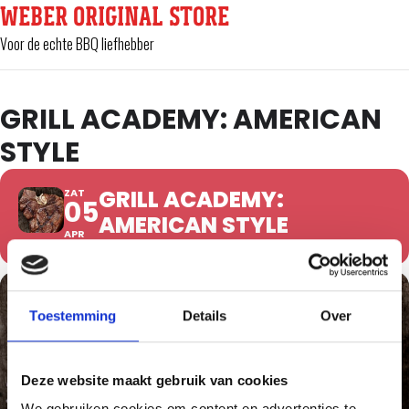
WEBER ORIGINAL STORE
Voor de echte BBQ liefhebber
GRILL ACADEMY: AMERICAN
STYLE
GRILL ACADEMY:
ZAT
05
AMERICAN STYLE
APR
Toestemming
Details
Over
Deze website maakt gebruik van cookies
We gebruiken cookies om content en advertenties te