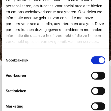
personaliseren, om functies voor social media te bieden
en om ons websiteverkeer te analyseren. Ook delen we
informatie over uw gebruik van onze site met onze
partners voor social media, adverteren en analyse. Deze
partners kunnen deze gegevens combineren met andere
informatie die u aan ze heeft verstrekt of die ze hebben
verzameld op basis van uw gebruik van hun services.
Toestemmingsselectie
Noodzakelijk
WORKSHOPS DETAILS
Voorkeuren
We gaan tijdens de American Style BBQ workshop terug naar de
roots van Weber en de roots van het barbecueën: Amerika.
Statistieken
In de 17e eeuw werd barbecueën overgenomen van de indianen
in Amerika. In de jaren 1900 opende het eerste
Amerikaanse barbecuerestaurant in Kansas City haar deuren.
Sindsdien verspreidde de Amerikaanse barbecuecultuur zich over
Marketing
de rest van de wereld. American Style BBQ wordt in veel landen