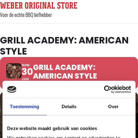
WEBER ORIGINAL STORE
Voor de echte BBQ liefhebber
GRILL ACADEMY: AMERICAN
STYLE
GRILL ACADEMY:
DON
30
AMERICAN STYLE
JAN
Toestemming
Details
Over
Deze website maakt gebruik van cookies
We gebruiken cookies om content en advertenties te