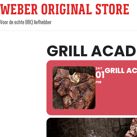
WEBER ORIGINAL STORE
Voor de echte BBQ liefhebber
GRILL ACAD
GRILL A
ZAT
01
FEB