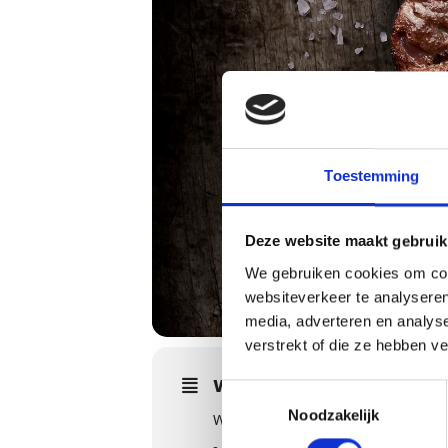
Toestemming
Deze website maakt gebruik
We gebruiken cookies om cont
websiteverkeer te analyseren
media, adverteren en analys
verstrekt of die ze hebben v
WORKSHOPS DETAILS
Toestemmingsselectie
Noodzakelijk
We gaan tijdens de American Style