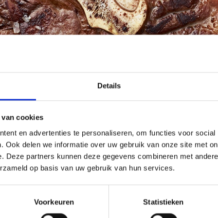
Details
 van cookies
ent en advertenties te personaliseren, om functies voor social
. Ook delen we informatie over uw gebruik van onze site met on
e. Deze partners kunnen deze gegevens combineren met andere i
erzameld op basis van uw gebruik van hun services.
Voorkeuren
Statistieken
 BBQ workshop terug naar de roots van Weber en de roots van het b